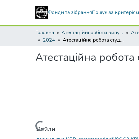
Фонди та зібрання
Пошук за критерія
Головна
Атестаційні роботи випускників
2024
Атестаційна робота студентки Івасюк Тетяни Ігорівни
Атестаційна робота 
Вантажиться...
Файли