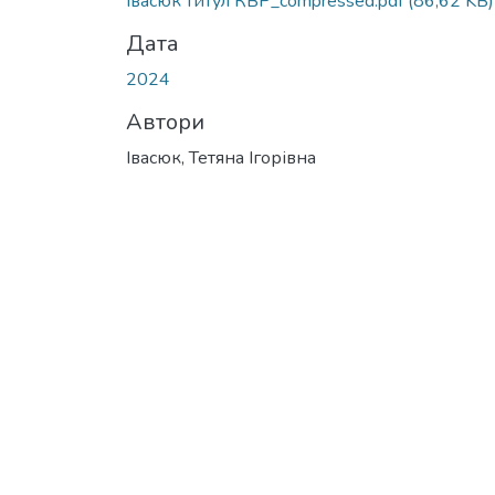
Івасюк титул КВР_compressed.pdf
(86,62 KB)
Дата
2024
Автори
Івасюк, Тетяна Ігорівна