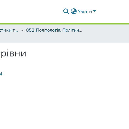
Увійти
Факультет урбаністики та просторового планування
052 Політологія. Політичний менеджмент
орівни
34