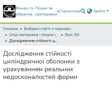
Фонди та
Пошук за
Статистика
Увійти
зібрання
критеріями
Головна
Вибрані статті з наукових збірників КНУБА
Опір матеріалів і теорія споруд
Вип. 90
Дослідження стійкості циліндричної оболонки з урахуванням реальних недосконалостей форми
Дослідження стійкості
циліндричної оболонки з
урахуванням реальних
недосконалостей форми