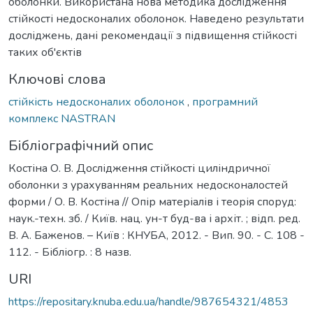
оболонки. Використана нова методика дослідження
стійкості недосконалих оболонок. Наведено результати
досліджень, дані рекомендації з підвищення стійкості
таких об'єктів
Ключові слова
стійкість недосконалих оболонок
,
програмний
комплекс NASTRAN
Бібліографічний опис
Костіна О. В. Дослідження стійкості циліндричної
оболонки з урахуванням реальних недосконалостей
форми / О. В. Костіна // Опір матеріалів і теорія споруд:
наук.-техн. зб. / Київ. нац. ун-т буд-ва і архіт. ; відп. ред.
В. А. Баженов. – Київ : КНУБА, 2012. - Вип. 90. - С. 108 -
112. - Бібліогр. : 8 назв.
URI
https://repositary.knuba.edu.ua/handle/987654321/4853