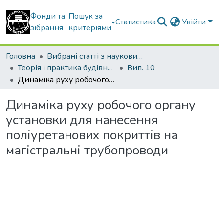
Фонди та
Пошук за
Статистика
Увійти
зібрання
критеріями
Головна
Вибрані статті з наукових збірників КНУБА
Теорія і практика будівництва
Вип. 10
Динаміка руху робочого органу установки для нанесення поліуретанових покриттів на магістральні трубопроводи
Динаміка руху робочого органу
установки для нанесення
поліуретанових покриттів на
магістральні трубопроводи