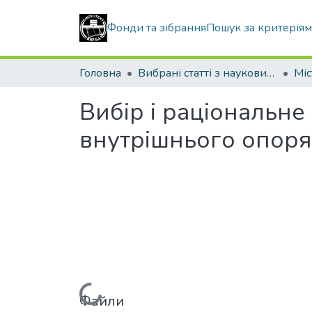
Фонди та зібрання
Пошук за критерія
Головна
Вибрані статті з наукових збірників КНУБА
Вибір і раціональн
внутрішнього опор
Вантажиться...
Файли