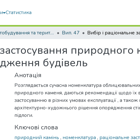
ми
Статистика
Містобудування та територіальне планування
Вип. 47
е застосування природного 
ядження будівель
Анотація
Розглядається сучасна номенклатура облицювальних 
природного каменя, даються рекомендації щодо їх в
застосуванню в різних умовах експлуатації , а тако
архітектурно-художнього рішення опорядження стін
підлоги.
Ключові слова
природний камінь
,
номенклатура
,
раціональне зас