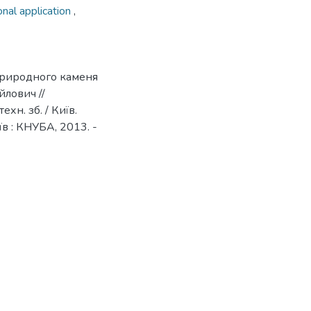
onal application
,
 природного каменя
йлович //
хн. зб. / Київ.
иїв : КНУБА, 2013. -