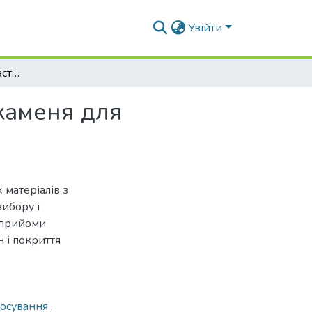
Увійти
Вибір і раціональне застосування природного каменя для внутрішнього опорядження будівель
каменя для
матеріалів з
ибору і
ж прийоми
 і покриття
тосування
,