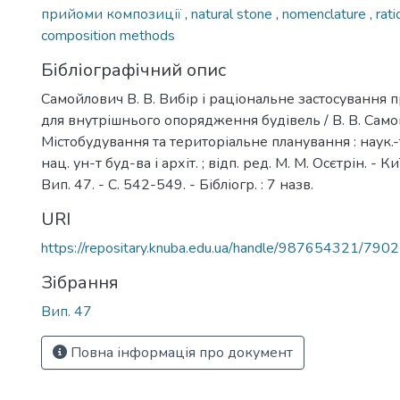
прийоми композиції
,
natural stone
,
nomenclature
,
rati
composition methods
Бібліографічний опис
Самойлович В. В. Вибір і раціональне застосування
для внутрішнього опорядження будівель / В. В. Само
Містобудування та територіальне планування : наук.-те
нац. ун-т буд-ва і архіт. ; відп. ред. М. М. Осєтрін. - К
Вип. 47. - С. 542-549. - Бібліогр. : 7 назв.
URI
https://repositary.knuba.edu.ua/handle/987654321/7902
Зібрання
Вип. 47
Повна інформація про документ