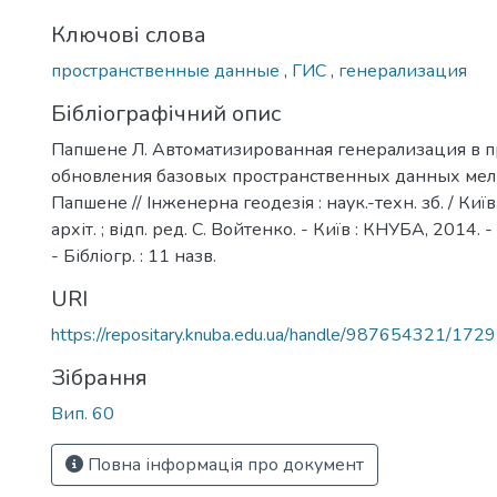
Ключові слова
пространственные данные
,
ГИС
,
генерализация
Бібліографічний опис
Папшене Л. Автоматизированная генерализация в 
обновления базовых пространственных данных мелко
Папшене // Інженерна геодезія : наук.-техн. зб. / Київ.
архіт. ; відп. ред. С. Войтенко. - Київ : КНУБА, 2014. -
- Бібліогр. : 11 назв.
URI
https://repositary.knuba.edu.ua/handle/987654321/1729
Зібрання
Вип. 60
Повна інформація про документ