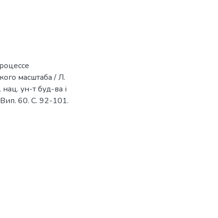
процессе
го масштаба / Л.
 нац. ун-т буд-ва і
 Вип. 60. С. 92-101.