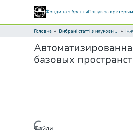
Фонди та зібрання
Пошук за критерія
Головна
Вибрані статті з наукових збірників КНУБА
Інж
Автоматизированна
базовых пространс
Файли