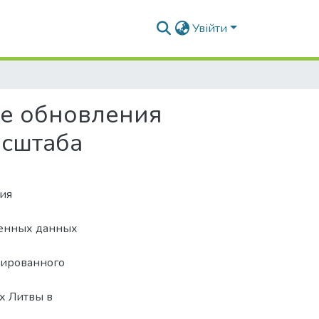
Увійти
се обновления
асштаба
ия
венных данных
зированного
х Литвы в