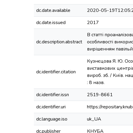
dc.date.available
2020-05-19T12:05:
dc.date.issued
2017
В статті проаналізо
dc.description.abstract
особливості викорис
вирішенням павільйо
Кузнєцова Я. Ю. Ос
виставкових центрів 
dc.identifier.citation
вироб. зб. / Київ. нац
: 8 назв.
dc.identifier.issn
2519-8661
dc.identifier.uri
https://repositary.k
dc.language.iso
uk_UA
dc.publisher
КНУБА