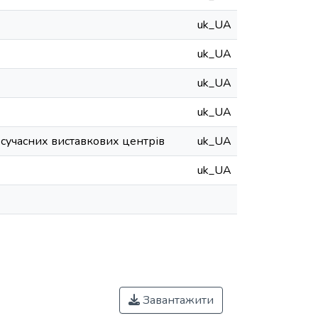
uk_UA
uk_UA
uk_UA
uk_UA
сучасних виставкових центрів
uk_UA
uk_UA
Завантажити