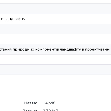
ти ландшафту
стання природних компонентів ландшафту в проектуванні 
Назва:
14.pdf