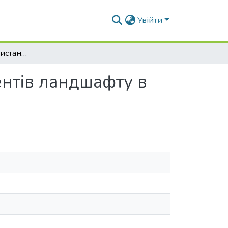
Увійти
Особливості використання природних компонентів ландшафту в проектуванні сучасних виставкових центрів
нтів ландшафту в