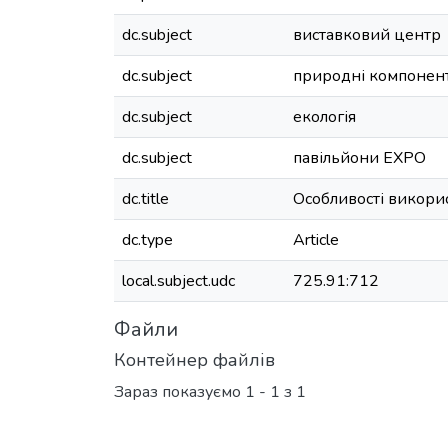
dc.subject
виставковий центр
dc.subject
природні компонен
dc.subject
екологія
dc.subject
павільйони EXPО
dc.title
Особливості викори
dc.type
Article
local.subject.udc
725.91:712
Файли
Контейнер файлів
Зараз показуємо
1 - 1 з 1