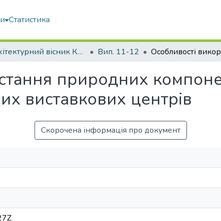
ми
Статистика
Архітектурний вісник КНУБА
Вип. 11-12
стання природних компоне
них виставкових центрів
Скорочена інформація про документ
27Z