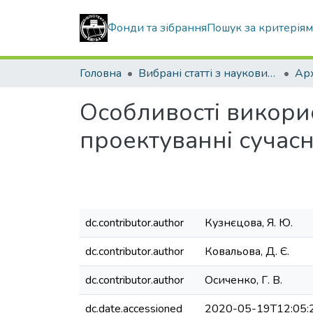
Фонди та зібрання
Пошук за критерія
Головна
Вибрані статті з наукових збірників КНУБА
Особливості викори
проектуванні сучас
dc.contributor.author
Кузнєцова, Я. Ю.
dc.contributor.author
Ковальова, Д. Є.
dc.contributor.author
Осиченко, Г. В.
dc.date.accessioned
2020-05-19T12:05: