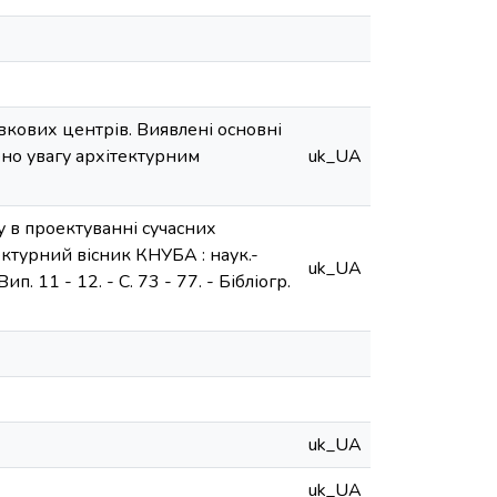
вкових центрів. Виявлені основні
ено увагу архітектурним
uk_UA
 в проектуванні сучасних
тектурний вісник КНУБА : наук.-
uk_UA
Вип. 11 - 12. - С. 73 - 77. - Бібліогр.
uk_UA
uk_UA