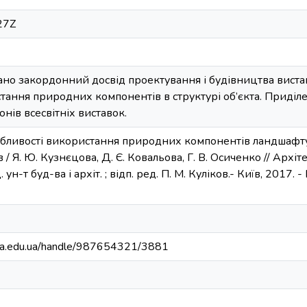
27Z
вано закордонний досвід проектування і будівництва виста
тання природних компонентів в структурі об’єкта. Приділ
нів всесвітніх виставок.
обливості використання природних компонентів ландшафту
/ Я. Ю. Кузнєцова, Д. Є. Ковальова, Г. В. Осиченко // Архі
. ун-т буд-ва і архіт. ; відп. ред. П. М. Куліков.- Київ, 2017. - 
nuba.edu.ua/handle/987654321/3881