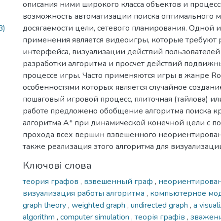
описания ними широкого класса объектов и процессо
возможность автоматизации поиска оптимального м
B)
досягаемости цели, сетевого планирования. Одной и
применения является видеоигры, которые требуют 
интерфейса, визуализации действий пользователей
разработки алгоритма и просчет действий подвижн
процессе игры. Часто применяются игры в жанре Rog
особенностями которых является случайное создани
пошаговый игровой процесс, плиточная (тайлова) ил
работе предложено обобщение алгоритма поиска кр
алгоритма А* при динамической конечной цели с 
прохода всех вершин взвешенного неориентирован
также реализация этого алгоритма для визуализаци
Ключові слова
теория графов
,
взвешенный граф
,
неориентирова
визуализация работы алгоритма
,
компьютерное мо
graph theory
,
weighted graph
,
undirected graph
,
a visual
algorithm
,
computer simulation
,
теорія графів
,
зважен