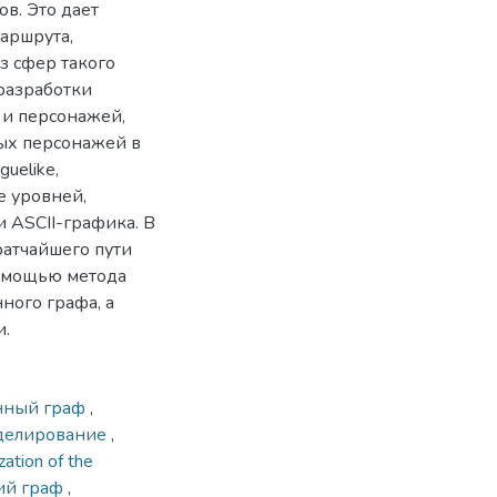
в. Это дает
аршрута,
з сфер такого
разработки
 и персонажей,
ых персонажей в
uelike,
е уровней,
и ASCII-графика. В
атчайшего пути
помощью метода
ного графа, а
и.
нный граф
,
делирование
,
ization of the
ий граф
,