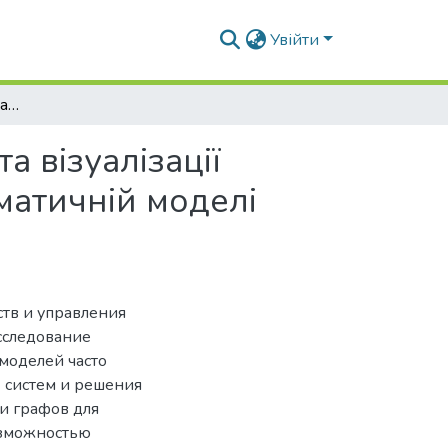
Увійти
Застосування теорії графів для удосконалення та візуалізації алгоритму пошуку найкоротшого шляху в математичній моделі відео ігри
а візуалізації
матичній моделі
ств и управления
сследование
моделей часто
 систем и решения
и графов для
озможностью