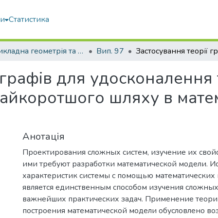
ми
Статистика
Прикладна геометрія та інженерна графіка
Вип. 97
 графів для удосконалення т
айкоротшого шляху в мате
Анотація
Проектирования сложных систем, изучение их свой
ими требуют разработки математической модели. И
характеристик системы с помощью математических 
является единственным способом изучения сложных
важнейших практических задач. Применение теори
построения математической модели обусловлено в