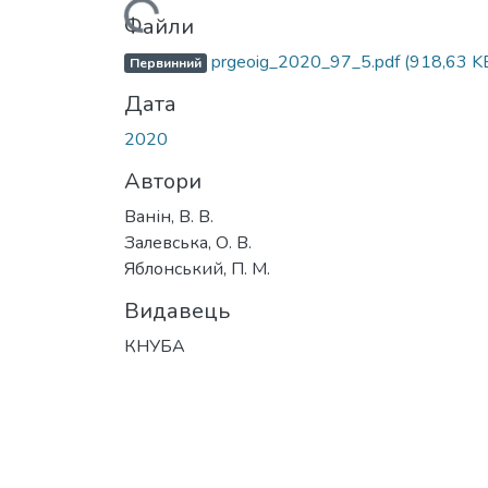
Вантажиться...
Файли
prgeoig_2020_97_5.pdf
(918,63 K
Первинний
Дата
2020
Автори
Ванін, В. В.
Залевська, О. В.
Яблонський, П. М.
Видавець
КНУБА