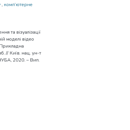
у
,
комп’ютерне
ння та візуалізації
ій моделі відео
// Прикладна
. // Київ. нац. ун-т
КНУБА, 2020. – Вип.