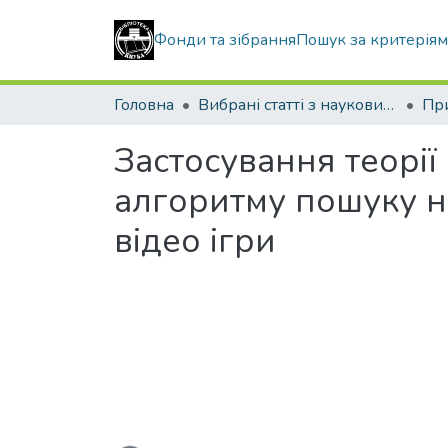
Фонди та зібрання
Пошук за критерія
Головна
Вибрані статті з наукових збірників КНУБА
Застосування теорії
алгоритму пошуку н
відео ігри