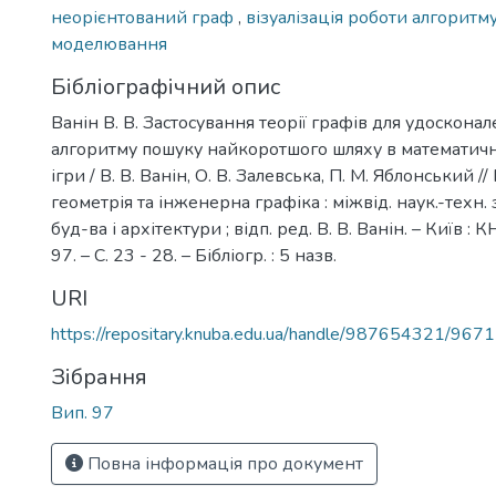
неорієнтований граф
,
візуалізація роботи алгоритм
моделювання
Бібліографічний опис
Ванін В. В. Застосування теорії графів для удосконале
алгоритму пошуку найкоротшого шляху в математичн
ігри / В. В. Ванін, О. В. Залевська, П. М. Яблонський 
геометрія та інженерна графіка : міжвід. наук.-техн. зб
буд-ва і архітектури ; відп. ред. В. В. Ванін. – Київ : 
97. – С. 23 - 28. – Бібліогр. : 5 назв.
URI
https://repositary.knuba.edu.ua/handle/987654321/9671
Зібрання
Вип. 97
Повна інформація про документ