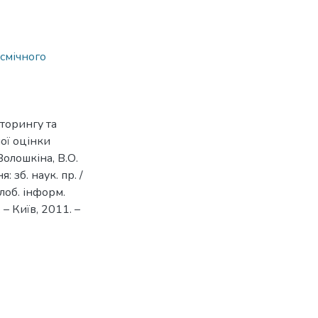
осмічного
іторингу та
ої оцінки
Волошкіна, В.О.
 зб. наук. пр. /
глоб. інформ.
 – Київ, 2011. –