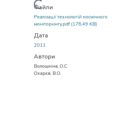
Вантажиться...
Файли
Реалізації технологій космічного
моніторингу.pdf
(178,49 KB)
Дата
2011
Автори
Волошкіна, О.С.
Охарєв, В.О.