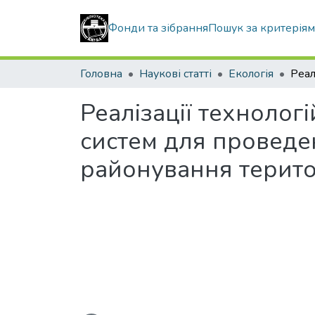
Фонди та зібрання
Пошук за критерія
Головна
Наукові статті
Екологія
Реалізації технолог
систем для проведен
районування терито