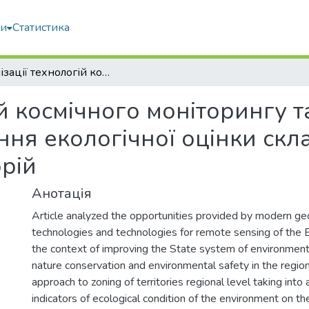
ми
Статистика
Реалізації технологій космічного моніторингу та геоінформаційних систем для проведення екологічної оцінки складових довкілля та районування територій
ій космічного моніторингу 
ня екологічної оцінки скл
рій
Анотація
Article analyzed the opportunities provided by modern ge
technologies and technologies for remote sensing of the E
the context of improving the State system of environme
nature conservation and environmental safety in the regio
approach to zoning of territories regional level taking into 
indicators of ecological condition of the environment on th