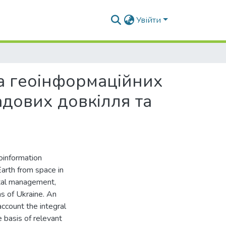
Увійти
та геоінформаційних
адових довкілля та
oinformation
arth from space in
ntal management,
ns of Ukraine. An
account the integral
e basis of relevant