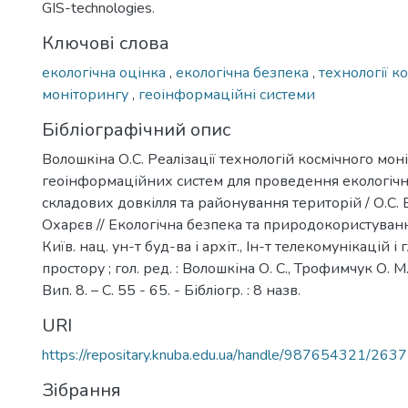
GIS-technologies.
Ключові слова
екологічна оцінка
,
екологічна безпека
,
технології к
моніторингу
,
геоінформаційні системи
Бібліографічний опис
Волошкіна О.С. Реалізації технологій космічного мон
геоінформаційних систем для проведення екологічн
складових довкілля та районування територій / О.С. 
Охарєв // Екологічна безпека та природокористування:
Київ. нац. ун-т буд-ва і архіт., Ін-т телекомунікацій і 
простору ; гол. ред. : Волошкіна О. С., Трофимчук О. М.
Вип. 8. – С. 55 - 65. - Бібліогр. : 8 назв.
URI
https://repositary.knuba.edu.ua/handle/987654321/2637
Зібрання