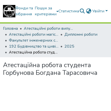
Фонди та
Пошук за
Статистика
Увійти
зібрання
критеріями
Головна
Атестаційні роботи випускників
Атестаційні роботи магістрів
Дипломні роботи
Факультет інженерних систем та екології
192 Будівництво та цивільна інженерія. Теплогазопостачання і вентиляція
2025
Атестаційна робота студента Горбунова Богдана Тарасовича
Атестаційна робота студента
Горбунова Богдана Тарасовича