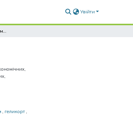
Увійти
Вплив факторів на формування гелікортів
кономічних,
их,
м
,
геликорт
,