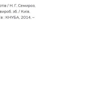
ів / Н. Г. Семироз,
ироб. зб. / Київ.
иїв : КНУБА, 2014. –