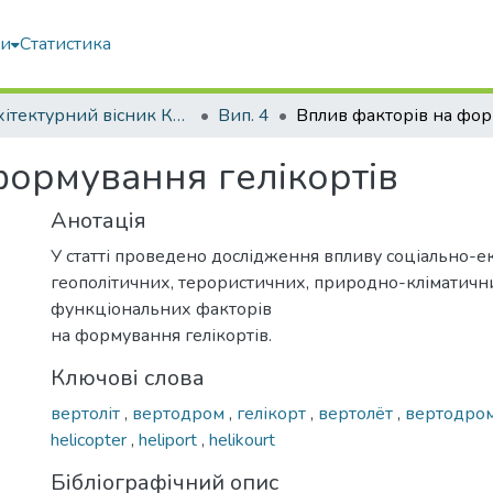
ми
Статистика
Архітектурний вісник КНУБА
Вип. 4
формування гелікортів
Анотація
У статті проведено дослідження впливу соціально-е
геополітичних, терористичних, природно-кліматичн
функціональних факторів
на формування гелікортів.
Ключові слова
вертоліт
,
вертодром
,
гелікорт
,
вертолёт
,
вертодро
helicopter
,
heliport
,
helikourt
Бібліографічний опис