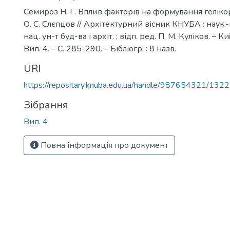
Семироз Н. Г. Вплив факторів на формування гелікорт
О. С. Слєпцов // Архітектурний вісник КНУБА : наук.-в
нац. ун-т буд-ва і архіт. ; відп. ред. П. М. Куліков. – К
Вип. 4. – С. 285-290. – Бібліогр. : 8 назв.
URI
https://repositary.knuba.edu.ua/handle/987654321/1322
Зібрання
Вип. 4
Повна інформація про документ