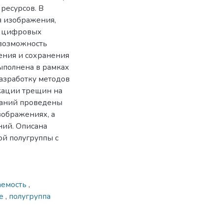
ресурсов. В
я изображения,
я цифровых
 возможность
ения и сохранения
ыполнена в рамках
азработку методов
кации трещин на
ваний проведены
зображениях, а
ний. Описана
ой полугруппы с
аемость
,
ие
,
полугруппа