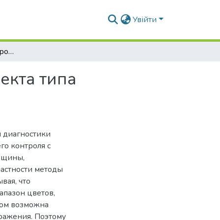
Увійти
Преобразования цифрового изображения дефекта типа "трещина"
екта типа
й диагностики
го контроля с
ещины,
частности методы
вая, что
пазон цветов,
том возможна
ражения. Поэтому