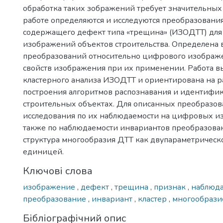
обработка таких зображений требует значительных 
работе определяются и исследуются преобразовани
содержащего дефект типа «трещина» (ИЗОДТТ) дл
изображений объектов строительства. Определена
преобразований относительно цифрового изображ
свойств изображения при их применении. Работа в
кластерного анализа ИЗОДТТ и ориентирована на р
построения алгоритмов распознавания и идентифи
строительных объектах. Для описанных преобразо
исследования по их наблюдаемости на цифровых и
также по наблюдаемости инвариантов преобразова
структура многообразия ДТТ как двупараметрическ
единицей.
Ключові слова
изображение
,
дефект
,
трещина
,
признак
,
наблюд
преобразование
,
инвариант
,
кластер
,
многообраз
Бібліографічний опис