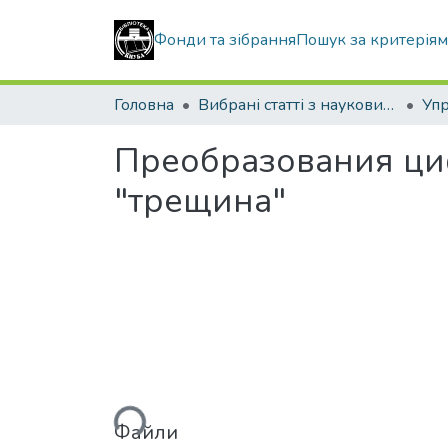
Фонди та зібрання
Пошук за критерія
Головна
Вибрані статті з наукових збірників КНУБА
Преобразования ци
"трещина"
Вантажиться...
Файли