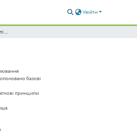
Увійти
Принцип гармонічності міського середовища
улювання
ропоновано базові
даткові принципи
ища.
и