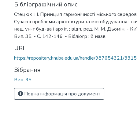
Бібліографічний опис
Стецюк І. І. Принцип гармонічності міського середовищ
Сучасні проблеми архітектури та містобудування : наук.
нац. ун-т буд-ва і архіт. ; відп. ред. М. М. Дьомін. - К
Вип. 35. - С. 142-146. - Бібліогр : 8 назв.
URI
https://repositary.knuba.edu.ua/handle/987654321/3315
Зібрання
Вип. 35
Повна інформація про документ