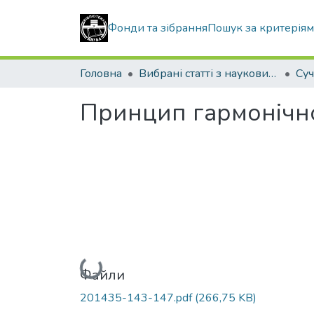
Фонди та зібрання
Пошук за критерія
Головна
Вибрані статті з наукових збірників КНУБА
Принцип гармонічно
Вантажиться...
Файли
201435-143-147.pdf
(266,75 KB)