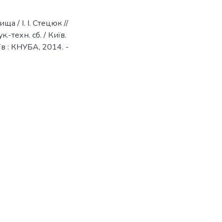
а / І. І. Стецюк //
-техн. сб. / Київ.
иїв : КНУБА, 2014. -