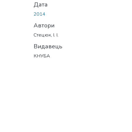
Дата
2014
Автори
Стецюк, І. І.
Видавець
КНУБА