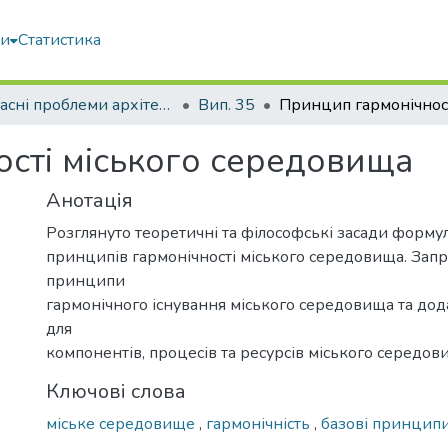
ми
Статистика
Сучасні проблеми архітектури та містобудування
Вип. 35
сті міського середовища
Анотація
Розглянуто теоретичні та філософські засади форм
принципів гармонічності міського середовища. Зап
принципи
гармонічного існування міського середовища та до
для
компонентів, процесів та ресурсів міського середов
Ключові слова
міське середовище
,
гармонічність
,
базові принцип