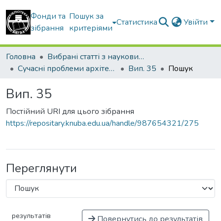
Фонди та
Пошук за
Статистика
Увійти
зібрання
критеріями
Головна
Вибрані статті з наукових збірників КНУБА
Сучасні проблеми архітектури та містобудування
Вип. 35
Пошук
Вип. 35
Постійний URI для цього зібрання
https://repositary.knuba.edu.ua/handle/987654321/275
Переглянути
результатів
Повернутись до результатів