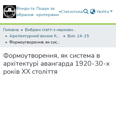
Фонди та
Пошук за
Статистика
Увійти
зібрання
критеріями
Головна
Вибрані статті з наукових збірників КНУБА
Архітектурний вісник КНУБА
Вип. 14-15
Формоутворення, як система в архітектурі авангарда 1920-30-х років ХХ століття
Формоутворення, як система в
архітектурі авангарда 1920-30-х
років ХХ століття