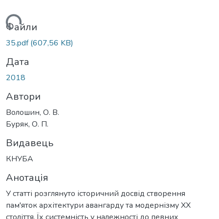
житься...
Файли
35.pdf
(607,56 KB)
Дата
2018
Автори
Волошин, О. В.
Буряк, О. П.
Видавець
КНУБА
Анотація
У статті розглянуто історичний досвід створення
пам'яток архітектури авангарду та модернізму ХХ
століття. Їх системність у належності до певних