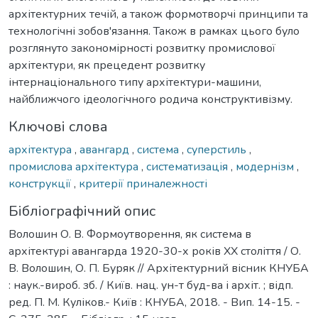
архітектурних течій, а також формотворчі принципи та
технологічні зобов'язання. Також в рамках цього було
розглянуто закономірності розвитку промислової
архітектури, як прецедент розвитку
інтернаціонального типу архітектури-машини,
найближчого ідеологічного родича конструктивізму.
Ключові слова
архітектура
,
авангард
,
система
,
суперстиль
,
промислова архітектура
,
систематизація
,
модернізм
,
конструкції
,
критерії приналежності
Бібліографічний опис
Волошин О. В. Формоутворення, як система в
архітектурі авангарда 1920-30-х років ХХ століття / О.
В. Волошин, О. П. Буряк // Архітектурний вісник КНУБА
: наук.-вироб. зб. / Київ. нац. ун-т буд-ва і архіт. ; відп.
ред. П. М. Куліков.- Київ : КНУБА, 2018. - Вип. 14-15. -