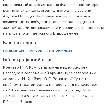
порівняльний аналіз житлових будівель архітекторів
різних епох аж до сьогоднішнього дня з віллами
Андреа Палладіо. Викликають інтерес прийоми
композиційної побудови планів, фасадів будинків
архітекторами, які запозичили й розвивають принципи
майстра епохи Італійського Відродження.
Ключові слова
композиція
,
пропорції
,
гармонійність
Бібліографічний опис
Крейзер И. И. Композиционные идеи Андреа
Палладио в современной архитектуре загородных
домов / И. И, Крейзер, В. С. Романюк // Сучасні
проблеми архітектури та містобудування : наук.-техн.
зб. / Київ. нац. ун-т буд-ва і архіт. ; відп. ред. М. М.
Дьомін. - Київ : КНУБА, 2014. - Вип. 35. - С. 46 - 53. -
Бібліогр : 6 назв.