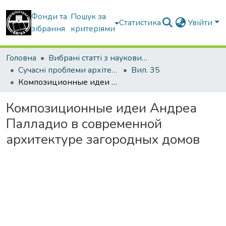
Фонди та
Пошук за
Статистика
Увійти
зібрання
критеріями
Головна
Вибрані статті з наукових збірників КНУБА
Сучасні проблеми архітектури та містобудування
Вип. 35
Композиционные идеи Андреа Палладио в современной архитектуре загородных домов
Композиционные идеи Андреа
Палладио в современной
архитектуре загородных домов