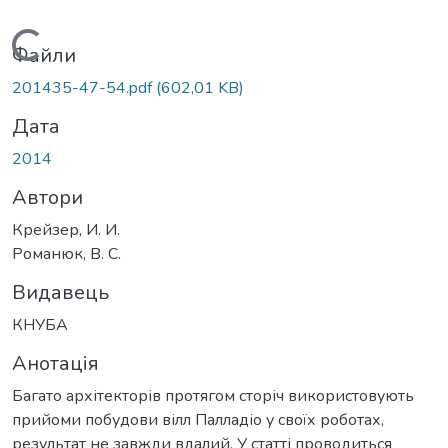
Вантажиться...
Файли
201435-47-54.pdf
(602,01 KB)
Дата
2014
Автори
Крейзер, И. И.
Романюк, В. С.
Видавець
КНУБА
Анотація
Багато архітекторів протягом сторіч використовують
прийоми побудови вілл Палладіо у своїх роботах,
результат не завжди вдалий. У статті проводиться