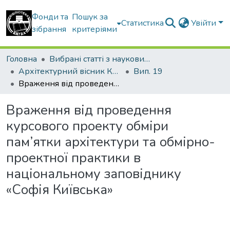
Фонди та
Пошук за
Статистика
Увійти
зібрання
критеріями
Головна
Вибрані статті з наукових збірників КНУБА
Архітектурний вісник КНУБА
Вип. 19
Враження від проведення курсового проекту обміри пам’ятки архітектури та обмірно-проектної практики в національному заповіднику «Софія Київська»
Враження від проведення
курсового проекту обміри
пам’ятки архітектури та обмірно-
проектної практики в
національному заповіднику
«Софія Київська»