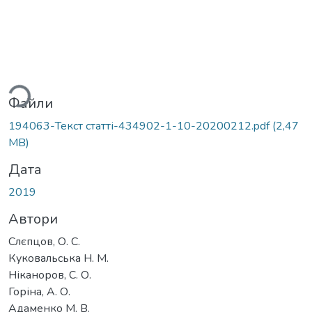
ться...
Файли
194063-Текст статті-434902-1-10-20200212.pdf
(2,47
MB)
Дата
2019
Автори
Слєпцов, О. С.
Куковальська Н. М.
Ніканоров, С. О.
Горіна, А. О.
Адаменко М. В.