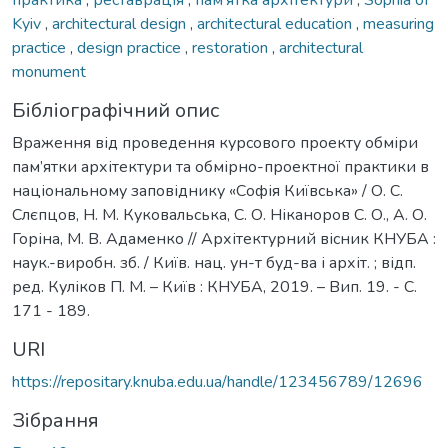
Kyiv
,
architectural design
,
architectural education
,
measuring
practice
,
design practice
,
restoration
,
architectural
monument
Бібліографічний опис
Враження від проведення курсового проекту обміри
пам’ятки архітектури та обмірно-проектної практики в
національному заповіднику «Софія Київська» / О. С.
Слєпцов, Н. М. Куковальська, С. О. Ніканоров С. О., А. О.
Горіна, М. В. Адаменко // Архітектурний вісник КНУБА :
наук.-виробн. зб. / Київ. нац. ун-т буд-ва і архіт. ; відп.
ред. Куліков П. М. – Київ : КНУБА, 2019. – Вип. 19. - С.
171 - 189.
URI
https://repositary.knuba.edu.ua/handle/123456789/12696
Зібрання