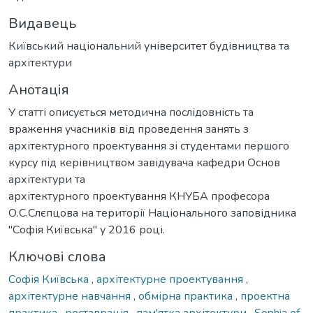
Видавець
Київський національний університет будівництва та
архітектури
Анотація
У статті описується методична послідовність та
враження учасників від проведення занять з
архітектурного проектування зі студентами першого
курсу під керівництвом завідувача кафедри Основ
архітектури та
архітектурного проектування КНУБА професора
О.С.Слєпцова на території Національного заповідника
"Софія Київська" у 2016 році.
Ключові слова
Софія Київська
,
архітектурне проектування
,
архітектурне навчання
,
обмірна практика
,
проектна
практика
,
реставрація
,
пам'ятка архітектури
,
Sophia of