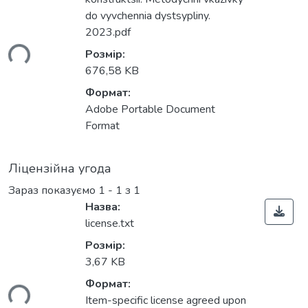
do vyvchennia dystsypliny.
2023.pdf
ься...
Розмір:
676,58 KB
Формат:
Adobe Portable Document
Format
Ліцензійна угода
Зараз показуємо
1 - 1 з 1
Назва:
license.txt
Розмір:
3,67 KB
Формат:
ься...
Item-specific license agreed upon