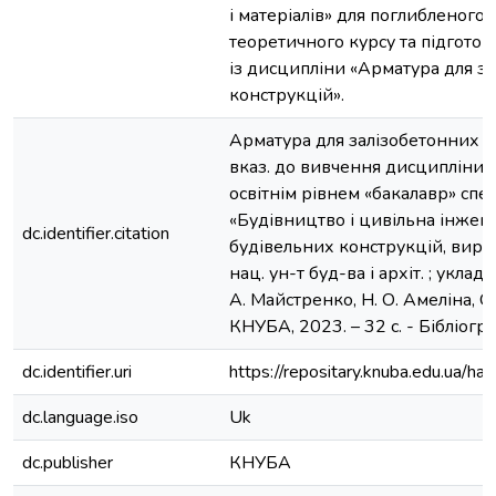
і матеріалів» для поглибленого
теоретичного курсу та підгото
із дисципліни «Арматура для з
конструкцій».
Арматура для залізобетонних ко
вказ. до вивчення дисципліни : 
освітнім рівнем «бакалавр» спе
«Будівництво і цивільна інжене
dc.identifier.citation
будівельних конструкцій, виробі
нац. ун-т буд-ва і архіт. ; уклада
А. Майстренко, Н. О. Амеліна, О.
КНУБА, 2023. – 32 с. - Бібліогр. :
dc.identifier.uri
https://repositary.knuba.edu.ua
dc.language.iso
Uk
dc.publisher
КНУБА