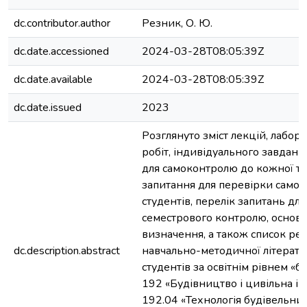
dc.contributor.author
Резник, О. Ю.
dc.date.accessioned
2024-03-28T08:05:39Z
dc.date.available
2024-03-28T08:05:39Z
dc.date.issued
2023
Розглянуто зміст лекцій, лабор
робіт, індивідуального завданн
для самоконтролю до кожної тем
запитання для перевірки самос
студентів, перелік запитань для
семестрового контролю, основн
визначення, а також список ре
dc.description.abstract
навчально-методичної літерату
студентів за освітнім рівнем «б
192 «Будівництво і цивільна ін
192.04 «Технологія будівельних