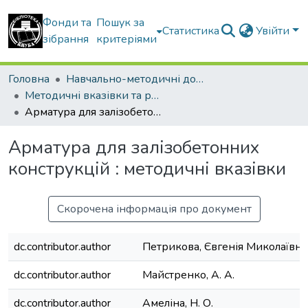
Фонди та
Пошук за
Статистика
Увійти
зібрання
критеріями
Головна
Навчально-методичні документи
Методичні вказівки та рекомендації
Арматура для залізобетонних конструкцій : методичні вказівки
Арматура для залізобетонних
конструкцій : методичні вказівки
Скорочена інформація про документ
dc.contributor.author
Петрикова, Євгенія Миколаївна
dc.contributor.author
Майстренко, А. А.
dc.contributor.author
Амеліна, Н. О.