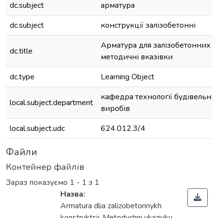
dc.subject
арматура
dc.subject
конструкції залізобетонні
Арматура для залізобетонних к
dc.title
методичні вказівки
dc.type
Learning Object
кафедра технології будівельних
local.subject.department
виробів
local.subject.udc
624.012.3/.4
Файли
Контейнер файлів
Зараз показуємо
1 - 1 з 1
Назва:
Armatura dlia zalizobetonnykh
konstruktsii. Metodychni vkazivky