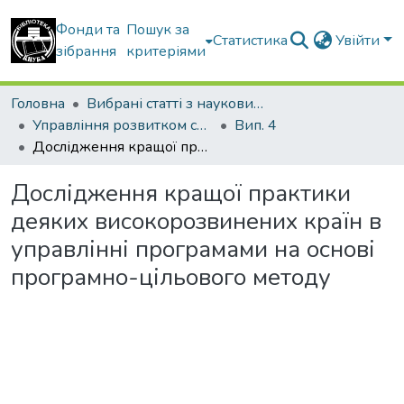
Фонди та
Пошук за
Статистика
Увійти
зібрання
критеріями
Головна
Вибрані статті з наукових збірників КНУБА
Управління розвитком складних систем
Вип. 4
Дослідження кращої практики деяких високорозвинених країн в управлінні програмами на основі програмно-цільового методу
Дослідження кращої практики
деяких високорозвинених країн в
управлінні програмами на основі
програмно-цільового методу