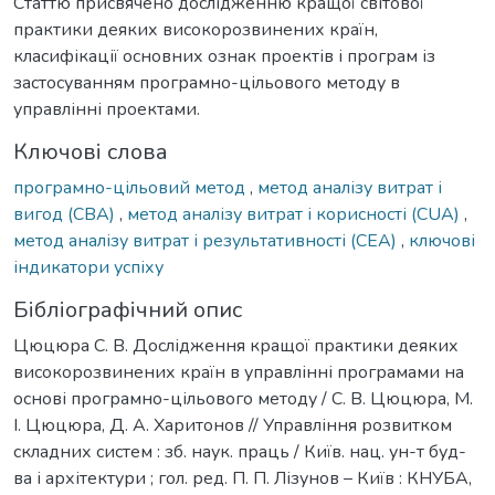
Статтю присвячено дослідженню кращої світової
практики деяких високорозвинених країн,
класифікації основних ознак проектів і програм із
застосуванням програмно-цільового методу в
управлінні проектами.
Ключові слова
програмно-цільовий метод
,
метод аналізу витрат і
вигод (CBA)
,
метод аналізу витрат і корисності (CUA)
,
метод аналізу витрат і результативності (CEA)
,
ключові
індикатори успіху
Бібліографічний опис
Цюцюра С. В. Дослідження кращої практики деяких
високорозвинених країн в управлінні програмами на
основі програмно-цільового методу / С. В. Цюцюра, М.
І. Цюцюра, Д. А. Харитонов // Управління розвитком
складних систем : зб. наук. праць / Київ. нац. ун-т буд-
ва і архітектури ; гол. ред. П. П. Лізунов – Київ : КНУБА,