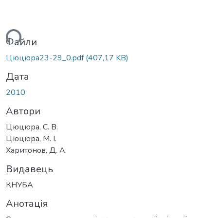
ться...
Файли
Цюцюра23-29_0.pdf
(407,17 KB)
Дата
2010
Автори
Цюцюра, С. В.
Цюцюра, М. І.
Харитонов, Д. А.
Видавець
КНУБА
Анотація