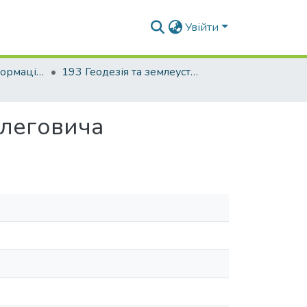
Увійти
Факультет геоінформаційних систем та управління територіями
193 Геодезія та землеустрій. Геоінформаційні системи і технології
Олеговича