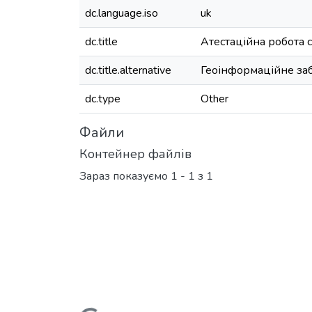
dc.language.iso
uk
dc.title
Атестаційна робота 
dc.title.alternative
Геоінформаційне заб
dc.type
Other
Файли
Контейнер файлів
Зараз показуємо
1 - 1 з 1