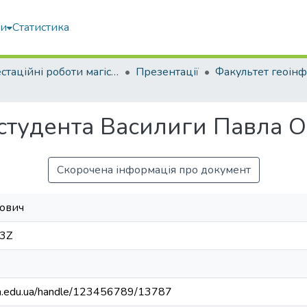
ми
Статистика
Атестаційні роботи магістрів
Презентації
 студента Василиги Павла 
Скорочена інформація про документ
гович
43Z
uba.edu.ua/handle/123456789/13787