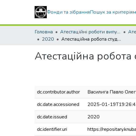
Фонди та зібрання
Пошук за критерія
Головна
Атестаційні роботи випускників
2020
Атестаційна робота студента Василиги Павла Олеговича
Атестаційна робота
dc.contributor.author
Василига Павло Оле
dc.date.accessioned
2025-01-19T19:26:
dc.date.issued
2020
dc.identifier.uri
https://repositary.kn