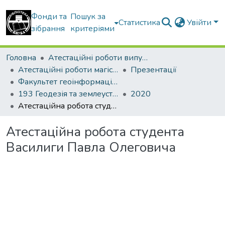
Фонди та
Пошук за
Статистика
Увійти
зібрання
критеріями
Головна
Атестаційні роботи випускників
Атестаційні роботи магістрів
Презентації
Факультет геоінформаційних систем та управління територіями
193 Геодезія та землеустрій. Геоінформаційні системи і технології
2020
Атестаційна робота студента Василиги Павла Олеговича
Атестаційна робота студента
Василиги Павла Олеговича