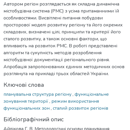
Автором регіон розглядається як складна динамічна
містобудівна система (РМС) з усіма притаманними їй
особливостями. Висвітлені питання побудови
просторової моделі розвитку регіону та його окремих
складових, визначені цілі, принципи та критерії його
сталого розвитку, а також основні фактори, що
впливають на розвиток РМС. В роботі представлені
алгоритм та сукупність методів розроблення
містобудівної документації регіонального рівня.
Апробація запропонованих єдиних методичних основ
розглянута на прикладі трьох областей України.
Ключові слова
планувальна структура регіону
,
функціональне
зонування території
,
режим використання
функціональних зон
,
сталий розвиток регіонів
Бібліографічний опис
Айлікова Г. В. Методологічні основи планування