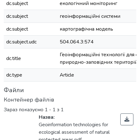
dc.subject
екологічний моніторинг
dc.subject
геоінформаційні системи
dc.subject
картографічна модель
dc.subject.udc
504.064.3:574
Геоінформаційні технології для е
dc.title
природно-заповідних територій
dc.type
Article
Файли
Контейнер файлів
Зараз показуємо
1 - 1 з 1
Назва:
Geoinformation technologies for
ecological assessment of natural
protected areas.pdf