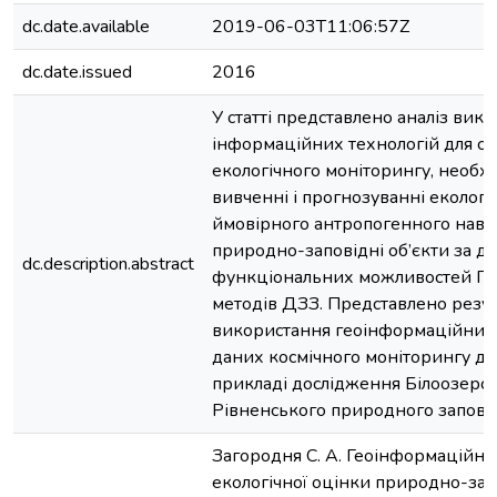
dc.date.available
2019-06-03T11:06:57Z
dc.date.issued
2016
У статті представлено аналіз вик
інформаційних технологій для с
екологічного моніторингу, необх
вивченні і прогнозуванні екологіч
ймовірного антропогенного нава
природно-заповідні об’єкти за 
dc.description.abstract
функціональних можливостей ГІС
методів ДЗЗ. Представлено резу
використання геоінформаційних 
даних космічного моніторингу до
прикладі дослідження Білоозерсь
Рівненського природного запові
Загородня С. А. Геоінформаційні 
екологічної оцінки природно-за