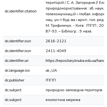
територій / С. А. Загородня // Еко
природокористування : зб. наук. пр
dc.identifier.citation
телекомунікацій і глобал. інформ.
нац. ун-т буд-ва і архіт.; гол. ред.:
М. Трофимчук. - Київ : ІТІГІП , 2016
87-93. – Бібліогр. : 9 назв.
dc.identifier.issn
2616-2121
dc.identifier.issn
2411-4049
dc.identifier.uri
https://repositary.knuba.edu.ua/ha
dc.language.iso
uk_UA
dc.publisher
ІТІГІП
dc.subject
природно-заповідна територія
dc.subject
екологічна мережа