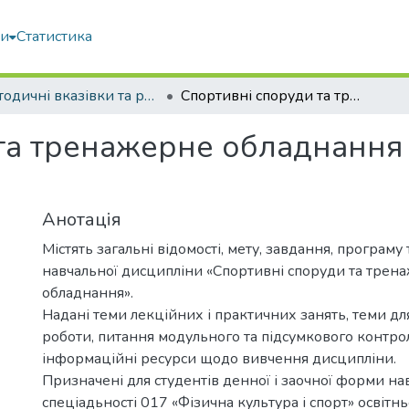
ми
Статистика
Методичні вказівки та рекомендації
Спортивні споруди та тренажерне обладнання : методичні вказівки
та тренажерне обладнання 
Анотація
Містять загальні відомості, мету, завдання, програму 
навчальної дисципліни «Спортивні споруди та трен
обладнання».
Надані теми лекційних і практичних занять, теми дл
роботи, питання модульного та підсумкового контролю
інформаційні ресурси щодо вивчення дисципліни.
Призначені для студентів денної і заочної форми на
спеціадьності 017 «Фізична культура і спорт» освітнь