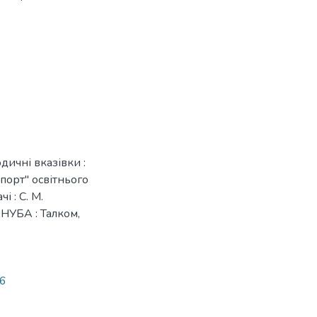
дичні вказівки :
спорт" освітнього
і : С. М.
 КНУБА : Талком,
26