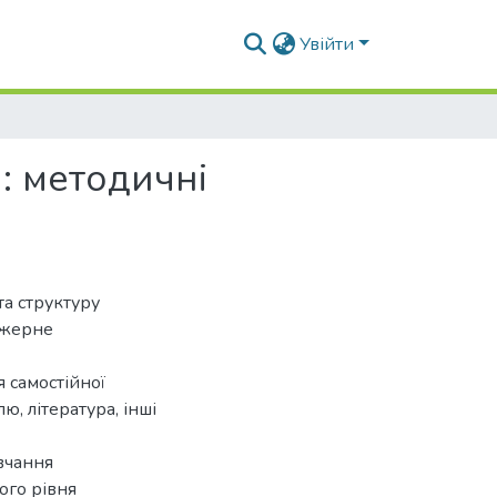
Увійти
: методичні
та структуру
ажерне
я самостійної
, література, інші
вчання
ого рівня