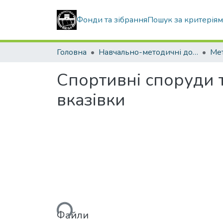
Фонди та зібрання
Пошук за критерія
Головна
Навчально-методичні документи
Спортивні споруди 
вказівки
Вантажиться...
Файли