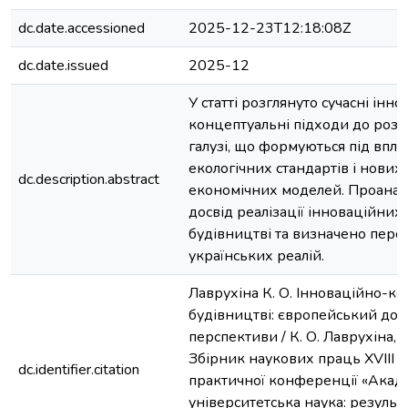
dc.date.accessioned
2025-12-23T12:18:08Z
dc.date.issued
2025-12
У статті розглянуто сучасні інн
концептуальні підходи до розв
галузі, що формуються під впли
екологічних стандартів і нових
dc.description.abstract
економічних моделей. Проанал
досвід реалізації інноваційних 
будівництві та визначено персп
українських реалій.
Лаврухіна К. О. Інноваційно-ко
будівництві: європейський досв
перспективи / К. О. Лаврухіна, О
Збірник наукових праць XVІІІ 
dc.identifier.citation
практичної конференції «Акад
університетська наука: результ