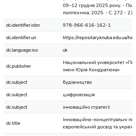
09–12 грудня 2025 року. - Полт
політехніка, 2025. - С. 272 - 273.
dc.identifier.isbn
978-966-616-162-1
dc.identifier.uri
https://repositary.knuba.edu.ua
dc.language.iso
uk
Національний університет «Пол
dc.publisher
імені Юрія Кондратюка»
dc.subject
будівництво
dc.subject
цифровізація
dc.subject
інноваційні стратегії
Інноваційно-концептуальні під
dc.title
європейський досвід та україн