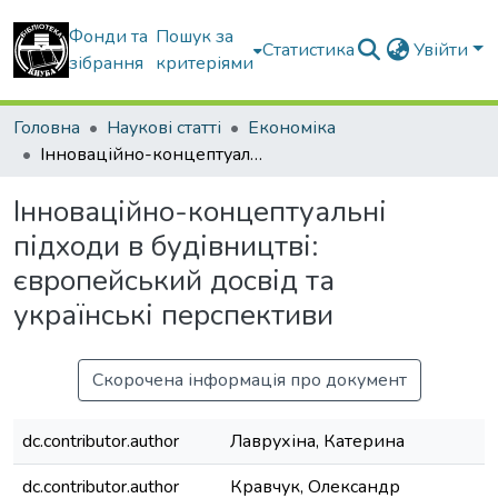
Фонди та
Пошук за
Статистика
Увійти
зібрання
критеріями
Головна
Наукові статті
Економіка
Інноваційно-концептуальні підходи в будівництві: європейський досвід та українські перспективи
Інноваційно-концептуальні
підходи в будівництві:
європейський досвід та
українські перспективи
Скорочена інформація про документ
dc.contributor.author
Лаврухіна, Катерина
dc.contributor.author
Кравчук, Олександр