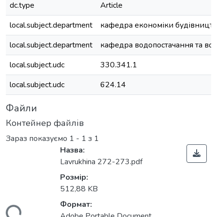
dc.type
Article
local.subject.department
кафедра економіки будівницт
local.subject.department
кафедра водопостачання та во
local.subject.udc
330.341.1
local.subject.udc
624.14
Файли
Контейнер файлів
Зараз показуємо
1 - 1 з 1
Назва:
Lavrukhina 272-273.pdf
Розмір:
512,88 KB
Формат:
Adobe Portable Document