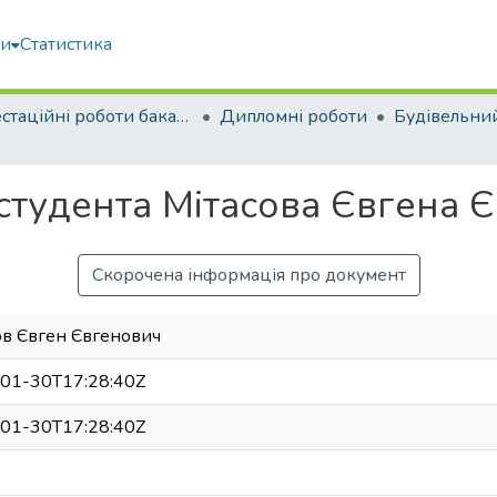
ми
Статистика
Атестаційні роботи бакалаврів
Дипломні роботи
Будівельни
 студента Мітасова Євгена 
Скорочена інформація про документ
ов Євген Євгенович
01-30T17:28:40Z
01-30T17:28:40Z