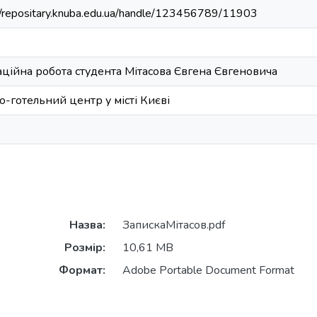
//repositary.knuba.edu.ua/handle/123456789/11903
аційна робота студента Мітасова Євгена Євгеновича
о-готельний центр у місті Києві
Назва:
ЗапискаМітасов.pdf
Розмір:
10,61 MB
Формат:
Adobe Portable Document Format