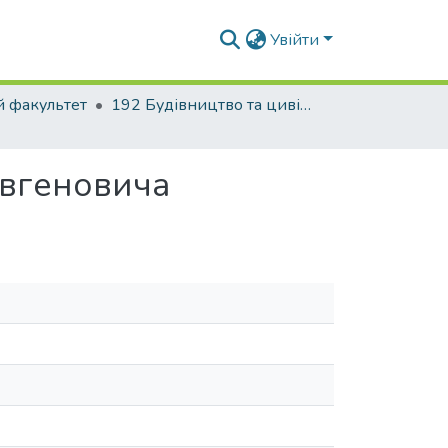
Увійти
й факультет
192 Будівництво та цивільна інженерія. Промислове і цивільне будівництво
Євгеновича