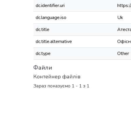
dc.identifier.uri
https:
dc.language.iso
Uk
dc.title
Атест
dc.title.alternative
Офісн
dc.type
Other
Файли
Контейнер файлів
Зараз показуємо
1 - 1 з 1