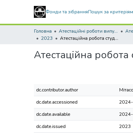
Фонди та зібрання
Пошук за критерія
Головна
Атестаційні роботи випускників
2023
Атестаційна робота студента Мітасова Євгена Євгеновича
Атестаційна робота
dc.contributor.author
Мітас
dc.date.accessioned
2024-
dc.date.available
2024-
dc.date.issued
2023