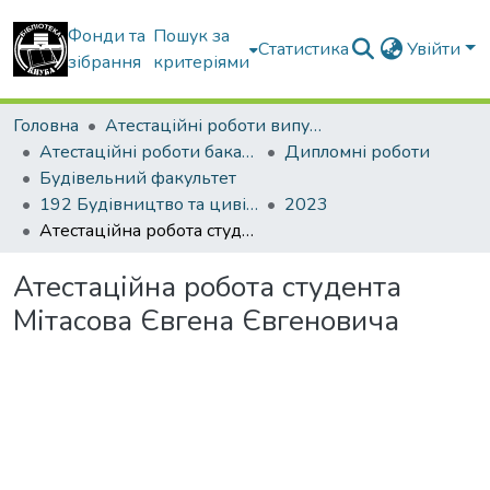
Фонди та
Пошук за
Статистика
Увійти
зібрання
критеріями
Головна
Атестаційні роботи випускників
Атестаційні роботи бакалаврів
Дипломні роботи
Будівельний факультет
192 Будівництво та цивільна інженерія. Промислове і цивільне будівництво
2023
Атестаційна робота студента Мітасова Євгена Євгеновича
Атестаційна робота студента
Мітасова Євгена Євгеновича