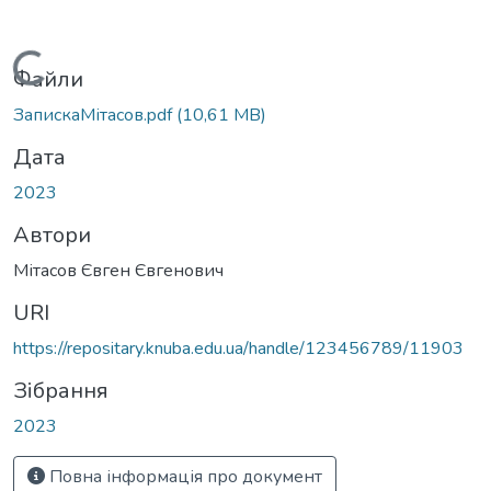
Вантажиться...
Файли
ЗапискаМітасов.pdf
(10,61 MB)
Дата
2023
Автори
Мітасов Євген Євгенович
URI
https://repositary.knuba.edu.ua/handle/123456789/11903
Зібрання
2023
Повна інформація про документ