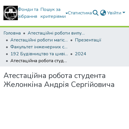
Фонди та
Пошук за
Статистика
Увійти
зібрання
критеріями
Головна
Атестаційні роботи випускників
Атестаційні роботи магістрів
Презентації
Факультет інженерних систем та екології
192 Будівництво та цивільна інженерія. Теплогазопостачання і вентиляція
2024
Атестаційна робота студента Желонкіна Андрія Сергійовича
Атестаційна робота студента
Желонкіна Андрія Сергійовича