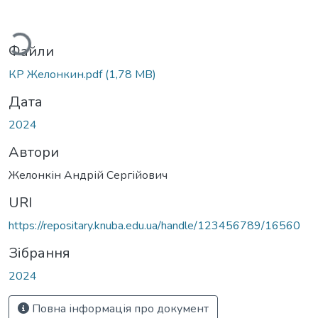
ться...
Файли
КР Желонкин.pdf
(1,78 MB)
Дата
2024
Автори
Желонкін Андрій Сергійович
URI
https://repositary.knuba.edu.ua/handle/123456789/16560
Зібрання
2024
Повна інформація про документ