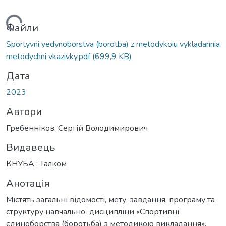
антажиться...
Файли
Sportyvni yedynoborstva (borotba) z metodykoiu vykladannia
metodychni vkazivky.pdf
(699,9 KB)
Дата
2023
Автори
Гребенніков, Сергій Володимирович
Видавець
КНУБА : Талком
Анотація
Містять загальні відомості, мету, завдання, програму та
структуру навчальної дисципліни «Спортивні
єдиноборства (боротьба) з методикою викладання».