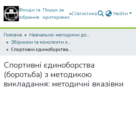
Фонди та
Пошук за
Статистика
Увійти
зібрання
критеріями
Головна
Навчально-методичні документи
Збірники та конспекти лекцій
Спортивні єдиноборства (боротьба) з методикою викладання: методичні вказівки
Спортивні єдиноборства
(боротьба) з методикою
викладання: методичні вказівки