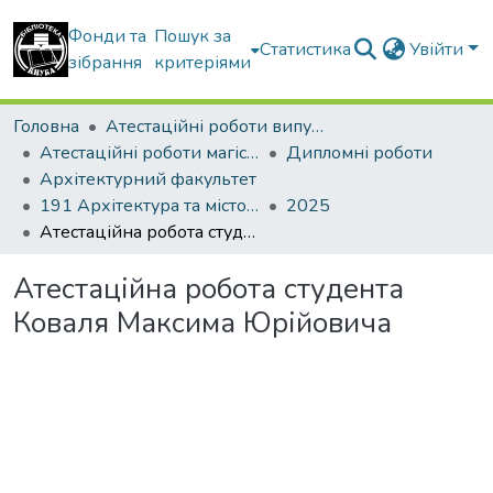
Фонди та
Пошук за
Статистика
Увійти
зібрання
критеріями
Головна
Атестаційні роботи випускників
Атестаційні роботи магістрів
Дипломні роботи
Архітектурний факультет
191 Архітектура та містобудування. Дизайн архітектурного середовища
2025
Атестаційна робота студента Коваля Максима Юрійовича
Атестаційна робота студента
Коваля Максима Юрійовича