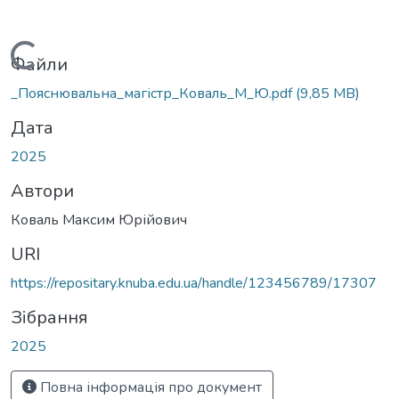
Вантажиться...
Файли
_Пояснювальна_магістр_Коваль_М_Ю.pdf
(9,85 MB)
Дата
2025
Автори
Коваль Максим Юрійович
URI
https://repositary.knuba.edu.ua/handle/123456789/17307
Зібрання
2025
Повна інформація про документ