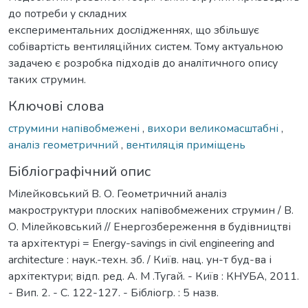
до потреби у складних
експериментальних дослідженнях, що збільшує
собівартість вентиляційних систем. Тому актуальною
задачею є розробка підходів до аналітичного опису
таких струмин.
Ключові слова
струмини напівобмежені
,
вихори великомасштабні
,
аналіз геометричний
,
вентиляція приміщень
Бібліографічний опис
Мілейковський В. О. Геометричний аналіз
макроструктури плоских напівобмежених струмин / В.
О. Мілейковський // Енергозбереження в будівництві
та архітектурі = Еnergy-savings in civil engineering and
architecture : наук.-техн. зб. / Київ. нац. ун-т буд-ва і
архітектури; відп. ред. А. М .Тугай. - Київ : КНУБА, 2011.
- Вип. 2. - С. 122-127. - Бібліогр. : 5 назв.