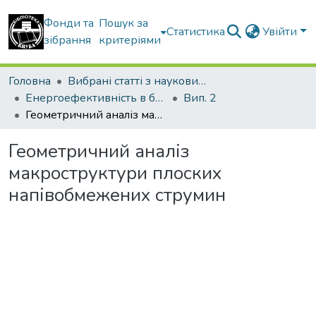
Фонди та
Пошук за
Статистика
Увійти
зібрання
критеріями
Головна
Вибрані статті з наукових збірників КНУБА
Енергоефективність в будівництві та архітектурі
Вип. 2
Геометричний аналіз макроструктури плоских напівобмежених струмин
Геометричний аналіз
макроструктури плоских
напівобмежених струмин