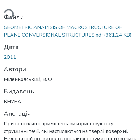
ься...
Файли
GEOMETRIC ANALYSIS OF MACROSTRUCTURE OF
PLANE CONVERSIONAL STRUCTURES.pdf
(361,24 KB)
Дата
2011
Автори
Мілейковський, В. О.
Видавець
КНУБА
Анотація
При вентиляції приміщень використовуються
струминні течії, які настилаються на тверді поверхні.
Недостатній розвиток теорії таких струмин призводить