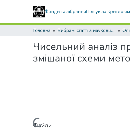
Фонди та зібрання
Пошук за критерія
Головна
Вибрані статті з наукових збірників КНУБА
Чисельний аналіз пр
змішаної схеми мет
Файли