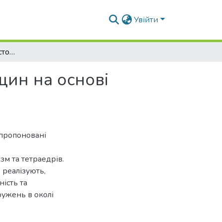
Увійти
Чисельний аналіз просторових задач теорії тріщин на основі змішаної схеми метода скінченних елементів
щин на основі
апропоновані
м та тетраедрів.
 реалізують,
ість та
ружень в околі