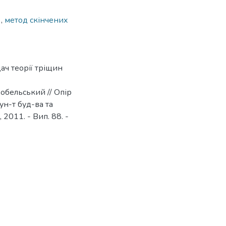
н
,
метод скінчених
ач теорії тріщин
Кобельський // Опір
 ун-т буд-ва та
 2011. - Вип. 88. -