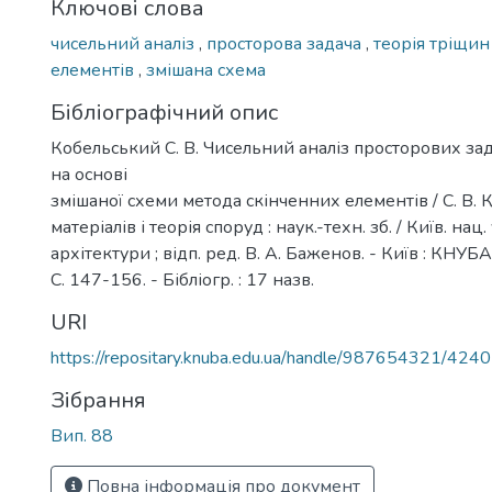
Ключові слова
чисельний аналіз
,
просторова задача
,
теорія тріщи
елементів
,
змішана схема
Бібліографічний опис
Кобельський С. В. Чисельний аналіз просторових зад
на основі
змішаної схеми метода скінченних елементів / С. В. 
матеріалів і теорія споруд : наук.-техн. зб. / Київ. нац.
архітектури ; відп. ред. В. А. Баженов. - Київ : КНУБА,
С. 147-156. - Бібліогр. : 17 назв.
URI
https://repositary.knuba.edu.ua/handle/987654321/4240
Зібрання
Вип. 88
Повна інформація про документ