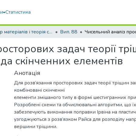
ми
Статистика
Опір матеріалів і теорія споруд
Вип. 88
осторових задач теорії трі
ода скінченних елементів
Анотація
Для розв’язання просторових задач теорії тріщин з
комбіновані скінченні
елементи змішаного типу в формі шестигранних приз
Розроблені схеми та обчислювальні алгоритми, що їх
забезпечують виконання поправки Ірвіна на пластичн
узгоджуються з розв’язком Райса для розподілу нап
вершини тріщини.