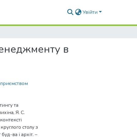
Увійти
менеджменту в
дприємством
тингу та
хіна, Я. С.
 контексті
 круглого столу з
буд-ва і архіт. –