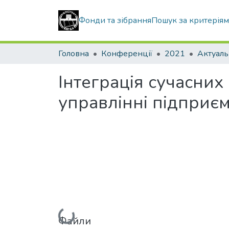
Фонди та зібрання
Пошук за критерія
Головна
Конференції
2021
Інтеграція сучасни
управлінні підприє
Вантажиться...
Файли