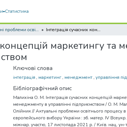
ми
Статистика
Актуальні проблеми освітнього процесу в контексті європейського вибору України: матеріали ІV Всеукраїнського круглого столу з міжнародною участю (17 листопада 2021 року)
Інтеграція сучасних концепцій маркетингу та менеджменту в управлінні підприємством
х концепцій маркетингу та 
мством
Ключові слова
інтеграція
,
маркетинг
,
менеджмент
,
управління пі
Бібліографічний опис
Малихіна О. М. Інтеграція сучасних концепцій марке
менеджменту в управлінні підприємством / О. М. Мали
Олійник // Актуальні проблеми освітнього процесу в
європейського вибору України : зб. матер. ІV Всеукр.
міжнар. участю, 17 листопада 2021 р. / Київ. нац. ун-т 