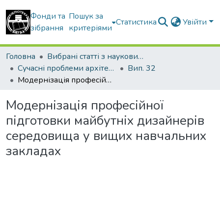
Фонди та
Пошук за
Статистика
Увійти
зібрання
критеріями
Головна
Вибрані статті з наукових збірників КНУБА
Сучасні проблеми архітектури та містобудування
Вип. 32
Модернізація професійної підготовки майбутніх дизайнерів середовища у вищих навчальних закладах
Модернізація професійної
підготовки майбутніх дизайнерів
середовища у вищих навчальних
закладах