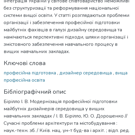
інтеграція України у світове співтовариство неможливі
без структуризації та реформування національної
системи вищої освіти. У статті розглядаються проблеми
організації і забезпечення професійної підготовки
майбутніх фахівців в галузі дизайну середовища та
намічаються перспективні підходи, шляхи організації і
змістовного забезпечення навчального процесу в
вищих навчальних закладах.
Ключові слова
професійна підготовка
,
дизайнер середовища
,
вища
професійна освіта
Бібліографічний опис
Бірілло І. В. Модернізація професійної підготовки
майбутніх дизайнерів середовища у вищих
навчальних закладах / І. В. Бірілло, Ю. О. Дорошенко //
Сучасні проблеми архітектури та містобудування :
наук.-техн. зб. / Київ. нац. ун-т буд-ва і архіт. ; відп. ред.