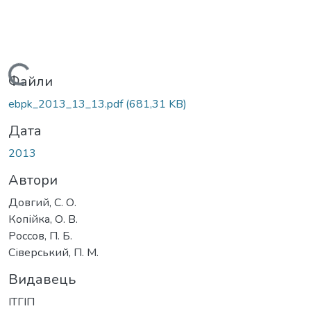
Вантажиться...
Файли
ebpk_2013_13_13.pdf
(681,31 KB)
Дата
2013
Автори
Довгий, С. О.
Копійка, О. В.
Россов, П. Б.
Сіверський, П. М.
Видавець
ІТГІП