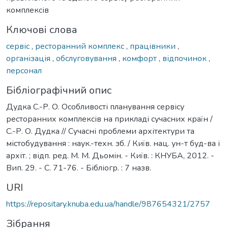
комплексів
Ключові слова
сервіс
,
ресторанний комплекс
,
працівники
,
організація
,
обслуговування
,
комфорт
,
відпочинок
,
персонал
Бібліографічний опис
Дудка С.-Р. О. Особливості планування сервісу
ресторанних комплексів на прикладі сучасних країн /
С.-Р. О. Дудка // Сучасні проблеми архітектури та
містобудування : наук.-техн. зб. / Київ. нац. ун-т буд-ва і
архіт. ; відп. ред. М. М. Дьомін. - Київ. : КНУБА, 2012. -
Вип. 29. - С. 71-76. - Бібліогр. : 7 назв.
URI
https://repositary.knuba.edu.ua/handle/987654321/2757
Зібрання