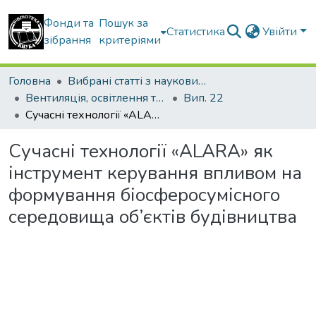
Фонди та
Пошук за
Статистика
Увійти
зібрання
критеріями
Головна
Вибрані статті з наукових збірників КНУБА
Вентиляція, освітлення та теплогазопостачання
Вип. 22
Сучасні технології «ALARA» як інструмент керування впливом на формування біосферосумісного середовища об’єктів будівництва
Сучасні технології «ALARA» як
інструмент керування впливом на
формування біосферосумісного
середовища об’єктів будівництва