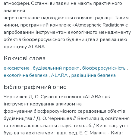
атмосфери. Останні випадки не мають практичного
значення
через незначне надходження сонячної радіації. Таким
чином, програмний комплекс «Atmospheric Radiation» є
апробованим інструментом екологічного менеджменту
об’єктів біосферосумісного будівництва з реалізацією
принципу ALARA
Ключові слова
екосистема
,
будівельний проект
,
біосферосумісність
,
екологічна безпека
,
ALARA
,
радіаційна безпека
Бібліографічний опис
Чернишев Д. О. Сучасні технології «ALARA» як
інструмент керування впливом на
формування біосферосумісного середовища об’єктів
будівництва / Д. О. Чернишев // Вентиляція, освітлення
та теплогазопостачання : наук.-техн. зб. / Київ. нац. ун-т
буд-ва та архітектури ; відп. ред. Е. С. Малкін. - Київ :