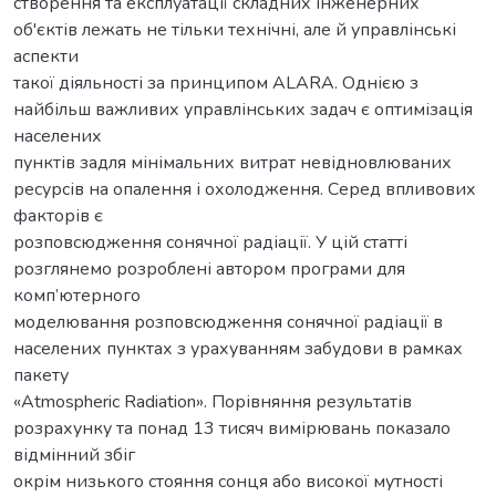
створення та експлуатації складних інженерних
об'єктів лежать не тільки технічні, але й управлінські
аспекти
такої діяльності за принципом ALARA. Однією з
найбільш важливих управлінських задач є оптимізація
населених
пунктів задля мінімальних витрат невідновлюваних
ресурсів на опалення і охолодження. Серед впливових
факторів є
розповсюдження сонячної радіації. У цій статті
розглянемо розроблені автором програми для
комп’ютерного
моделювання розповсюдження сонячної радіації в
населених пунктах з урахуванням забудови в рамках
пакету
«Atmospheric Radiation». Порівняння результатів
розрахунку та понад 13 тисяч вимірювань показало
відмінний збіг
окрім низького стояння сонця або високої мутності