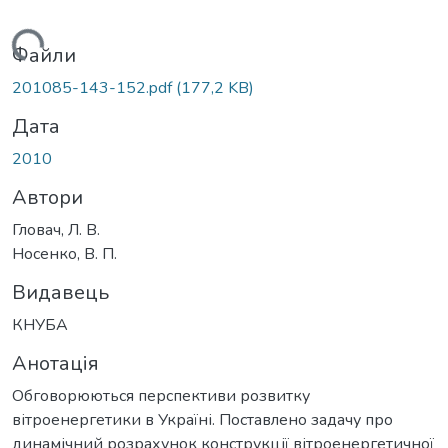
антажиться...
Файли
201085-143-152.pdf
(177,2 KB)
Дата
2010
Автори
Гловач, Л. В.
Носенко, В. П.
Видавець
КНУБА
Анотація
Обговорюються перспективи розвитку
вітроенергетики в Україні. Поставлено задачу про
динамічний розрахунок конструкції вітроенергетичної