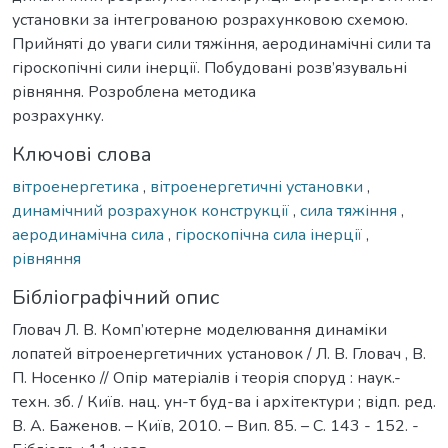
установки за інтегрованою розрахунковою схемою.
Прийняті до уваги сили тяжіння, аеродинамічні сили та
гіроскопічні сили інерції. Побудовані розв’язувальні
рівняння. Розроблена методика
розрахунку.
Ключові слова
вітроенергетика
,
вітроенергетичні установки
,
динамічний розрахунок конструкції
,
сила тяжіння
,
аеродинамічна сила
,
гіроскопічна сила інерції
,
рівняння
Бібліографічний опис
Гловач Л. В. Комп’ютерне моделювання динаміки
лопатей вітроенергетичних установок / Л. В. Гловач , В.
П. Носенко // Опір матеріалів і теорія споруд : наук.-
техн. зб. / Київ. нац. ун-т буд-ва і архітектури ; відп. ред.
В. А. Баженов. – Київ, 2010. – Вип. 85. – С. 143 - 152. -