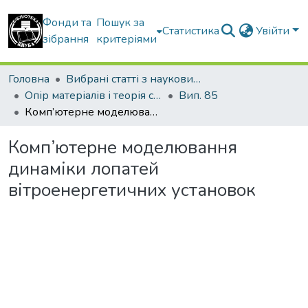
Фонди та
Пошук за
Статистика
Увійти
зібрання
критеріями
Головна
Вибрані статті з наукових збірників КНУБА
Опір матеріалів і теорія споруд
Вип. 85
Комп’ютерне моделювання динаміки лопатей вітроенергетичних установок
Комп’ютерне моделювання
динаміки лопатей
вітроенергетичних установок