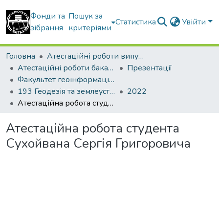
Фонди та
Пошук за
Статистика
Увійти
зібрання
критеріями
Головна
Атестаційні роботи випускників
Атестаційні роботи бакалаврів
Презентації
Факультет геоінформаційних систем та управління територіями
193 Геодезія та землеустрій. Геодезія
2022
Атестаційна робота студента Сухойвана Сергія Григоровича
Атестаційна робота студента
Сухойвана Сергія Григоровича