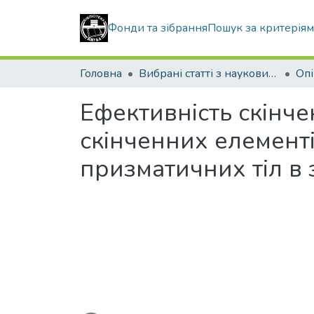
Фонди та зібрання
Пошук за критерія
Головна
Вибрані статті з наукових збірників КНУБА
Ефективність скінч
скінченних елементі
призматичних тіл в