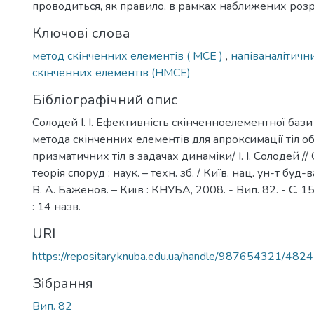
проводиться, як правило, в рамках наближених роз
Ключові слова
метод скінченних елементів ( МСЕ )
,
напіваналітичн
скінченних елементів (НМСЕ)
Бібліографічний опис
Солодей І. І. Ефективність скінченноелементної бази
метода скінченних елементів для апроксимації тіл о
призматичних тіл в задачах динаміки/ І. І. Солодей // 
теорія споруд : наук. – техн. зб. / Київ. нац. ун-т буд-ва 
В. А. Баженов. – Київ : КНУБА, 2008. - Вип. 82. - С. 15
: 14 назв.
URI
https://repositary.knuba.edu.ua/handle/987654321/4824
Зібрання
Вип. 82