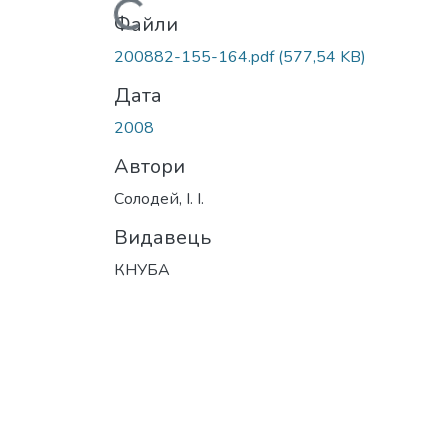
Вантажиться...
Файли
200882-155-164.pdf
(577,54 KB)
Дата
2008
Автори
Солодей, І. І.
Видавець
КНУБА