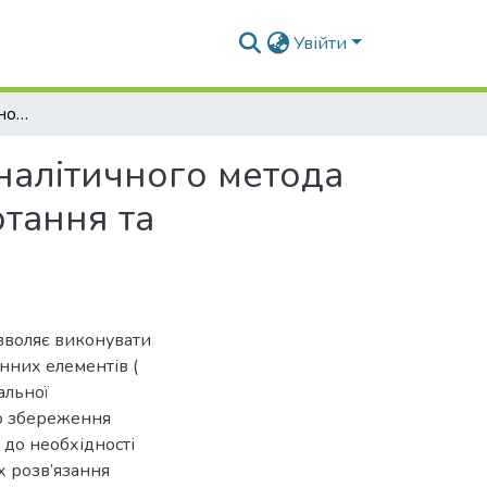
Увійти
Ефективність скінченноелементної бази напіваналітичного метода скінченних елементів для апроксимації тіл обертання та призматичних тіл в задачах динаміки
налітичного метода
ртання та
зволяє виконувати
нних елементів (
альної
до збереження
е до необхідності
х розв’язання