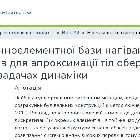
ми
Статистика
Опір матеріалів і теорія споруд
Вип. 82
енноелементної бази напіва
в для апроксимації тіл обе
 задачах динаміки
Анотація
Найбільш універсальним чисельним методом, що до
розрахунки будівельних конструкцій є метод скінче
МСЕ ). Розгляд просторових моделей, вимоги до дет
дискретизації їх окремих елементів, і в той же час 
достатньо регулярної структури сіткової області вед
розв’язання систем рівнянь високих порядків, тому ї