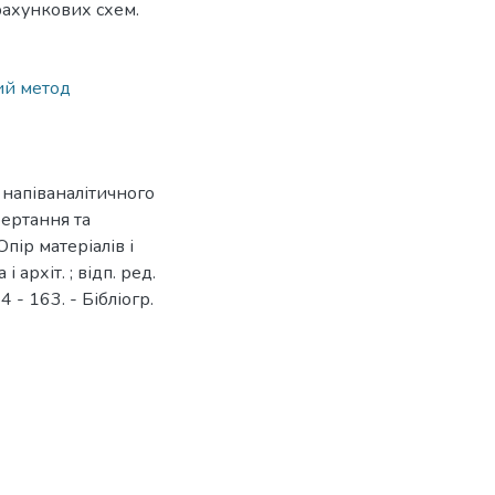
рахункових схем.
ий метод
 напіваналітичного
бертання та
Опір матеріалів і
і архіт. ; відп. ред.
4 - 163. - Бібліогр.