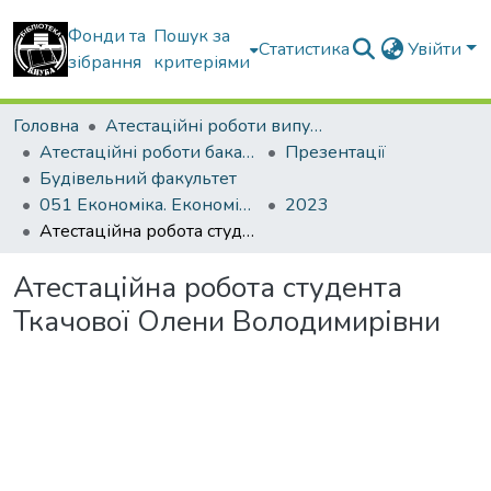
Фонди та
Пошук за
Статистика
Увійти
зібрання
критеріями
Головна
Атестаційні роботи випускників
Атестаційні роботи бакалаврів
Презентації
Будівельний факультет
051 Економіка. Економіка підприємства
2023
Атестаційна робота студента Ткачової Олени Володимирівни
Атестаційна робота студента
Ткачової Олени Володимирівни