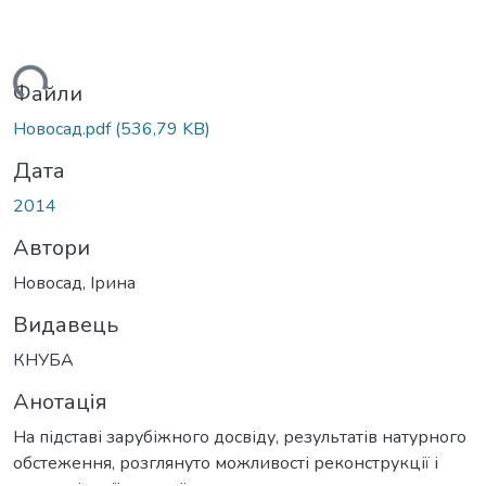
житься...
Файли
Новосад.pdf
(536,79 KB)
Дата
2014
Автори
Новосад, Ірина
Видавець
КНУБА
Анотація
На підставі зарубіжного досвіду, результатів натурного
обстеження, розглянуто можливості реконструкції і