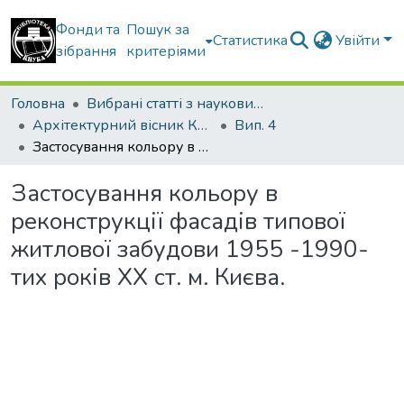
Фонди та
Пошук за
Статистика
Увійти
зібрання
критеріями
Головна
Вибрані статті з наукових збірників КНУБА
Архітектурний вісник КНУБА
Вип. 4
Застосування кольору в реконструкції фасадів типової житлової забудови 1955 -1990-тих років XX ст. м. Києва.
Застосування кольору в
реконструкції фасадів типової
житлової забудови 1955 -1990-
тих років XX ст. м. Києва.