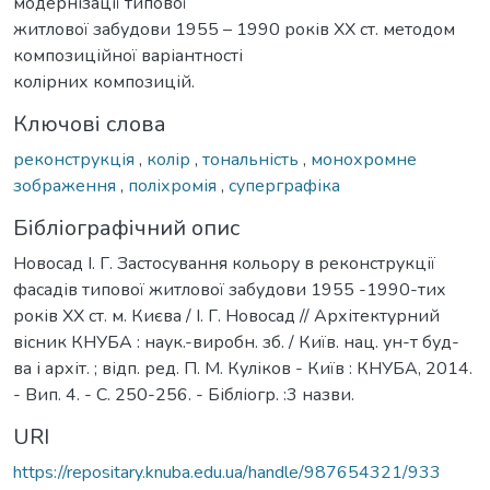
модернізації типової
житлової забудови 1955 – 1990 років XX ст. методом
композиційної варіантності
колірних композицій.
Ключові слова
реконструкція
,
колір
,
тональність
,
монохромне
зображення
,
поліхромія
,
суперграфіка
Бібліографічний опис
Новосад І. Г. Застосування кольору в реконструкції
фасадів типової житлової забудови 1955 -1990-тих
років XX ст. м. Києва / І. Г. Новосад // Архітектурний
вісник КНУБА : наук.-виробн. зб. / Київ. нац. ун-т буд-
ва і архіт. ; відп. ред. П. М. Куліков - Київ : КНУБА, 2014.
- Вип. 4. - С. 250-256. - Бібліогр. :3 назви.
URI
https://repositary.knuba.edu.ua/handle/987654321/933