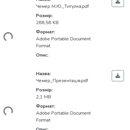
Чемер М.Ю._Титулка.pdf
Розмір:
288,58 KB
Формат:
ться...
Adobe Portable Document
Format
Опис:
Назва:
Чемер_Презентація.pdf
Розмір:
2,1 MB
Формат:
ться...
Adobe Portable Document
Format
Опис: