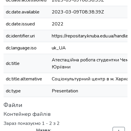
dc.date.accessioned
2023-03-09T08:38:39Z
dc.date.available
2023-03-09T08:38:39Z
dc.date.issued
2022
dc.identifier.uri
https://repositary.knuba.edu.ua/han
dc.language.iso
uk_UA
Атестаційна робота студентки Чем
dc.title
Юріївни
dc.title.alternative
Соціокультурний центр в м. Харков
dc.type
Presentation
Файли
Контейнер файлів
Зараз показуємо
1 - 2 з 2
Назва: