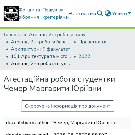
Фонди та
Пошук за
Статистика
Увійти
зібрання
критеріями
Головна
Атестаційні роботи випускників
Атестаційні роботи бакалаврів
Презентації
Архітектурний факультет
191 Архітектура та містобудування
2022
Атестаційна робота студентки Чемер Маргарити Юріївни
Атестаційна робота студентки
Чемер Маргарити Юріївни
Скорочена інформація про документ
dc.contributor.author
Чемер, Маргарита Юріївна