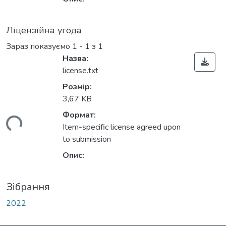
Ліцензійна угода
Зараз показуємо
1 - 1 з 1
Назва:
license.txt
Розмір:
3,67 KB
Формат:
ться...
Item-specific license agreed upon
to submission
Опис:
Зібрання
2022