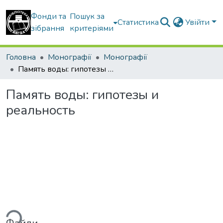
Фонди та
Пошук за
Статистика
Увійти
зібрання
критеріями
Головна
Монографії
Монографії
Память воды: гипотезы и реальность
Память воды: гипотезы и
реальность
ься...