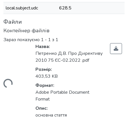
local.subject.udc
628.5
Файли
Контейнер файлів
Зараз показуємо
1 - 1 з 1
Назва:
Петренко Д.В. Про Директиву
2010 75 ЄС-02.2022 .pdf
Розмір:
403,53 KB
ться...
Формат:
Adobe Portable Document
Format
Опис:
основна стаття