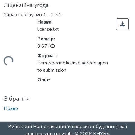
Ліцензійна угода
Зараз показуємо
1 - 1 з 1
Назва:
license.txt
Розмір:
3,67 KB
Формат:
ться...
Item-specific license agreed upon
to submission
Опис:
Зібрання
Право
Київський Національний Університет будівництва і
архітектури
copyright © 2026
КНУБА