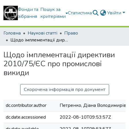
Фонди та
Пошук за
Статистика
Увійти
зібрання
критеріями
Головна
Наукові статті
Право
Щодо імплементації директиви 2010/75/ЄС про промислові викиди
Щодо імплементації директиви
2010/75/ЄС про промислові
викиди
Скорочена інформація про документ
dc.contributor.author
Петренко, Діана Володимирівн
dc.date.accessioned
2022-08-10T09:53:57Z