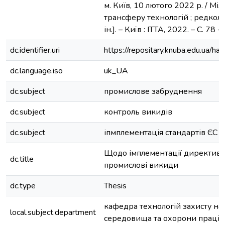
м. Київ, 10 лютого 2022 р. / Між
трансферу технологій ; редкол. :
ін.]. – Київ : ІТТА, 2022. – С. 78 - 
dc.identifier.uri
https://repositary.knuba.edu.ua
dc.language.iso
uk_UA
dc.subject
промислове забруднення
dc.subject
контроль викидів
dc.subject
іпмплементація стандартів ЄС
Щодо імплементації директиви
dc.title
промислові викиди
dc.type
Thesis
кафедра технологій захисту н
local.subject.department
середовища та охорони праці