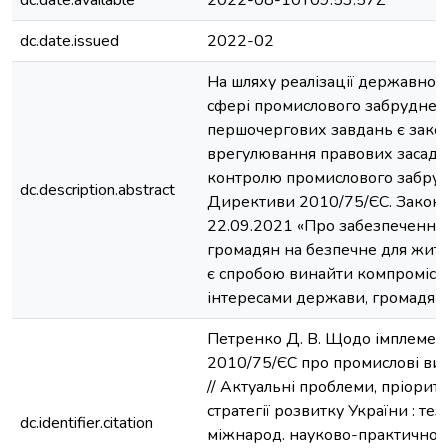
dc.date.available
2022-08-10T09:53:57Z
dc.date.issued
2022-02
На шляху реалізації державної 
сфері промислового забруднен
першочергових завдань є зако
врегулювання правових засад 
контролю промислового забруд
dc.description.abstract
Директиви 2010/75/ЄС. Закон
22.09.2021 «Про забезпечення
громадян на безпечне для життя
є спробою винайти компромісн
інтересами держави, громадян т
Петренко Д. В. Щодо імплемен
2010/75/ЄС про промислові вик
// Актуальні проблеми, пріорит
стратегії розвитку України : те
dc.identifier.citation
міжнарод. науково-практичної