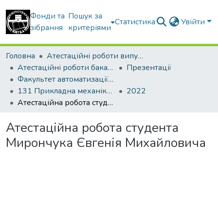
Фонди та
Пошук за
Статистика
Увійти
зібрання
критеріями
Головна
Атестаційні роботи випускників
Атестаційні роботи бакалаврів
Презентації
Факультет автоматизації і інформаційних технологій
131 Прикладна механіка. Інженерна механіка
2022
Атестаційна робота студента Мирончука Євгенія Михайловича
Атестаційна робота студента
Мирончука Євгенія Михайловича