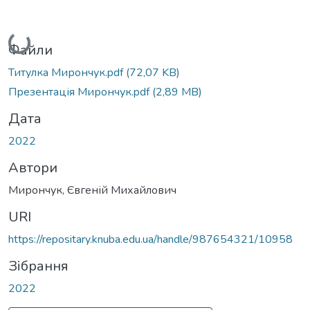
Вантажиться...
Файли
Титулка Мирончук.pdf
(72,07 KB)
Презентація Мирончук.pdf
(2,89 MB)
Дата
2022
Автори
Мирончук, Євгеній Михайлович
URI
https://repositary.knuba.edu.ua/handle/987654321/10958
Зібрання
2022