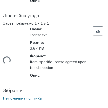
Опис:
Ліцензійна угода
Зараз показуємо
1 - 1 з 1
Назва:
license.txt
Розмір:
3,67 KB
Формат:
ться...
Item-specific license agreed upon
to submission
Опис:
Зібрання
Регіональна політика