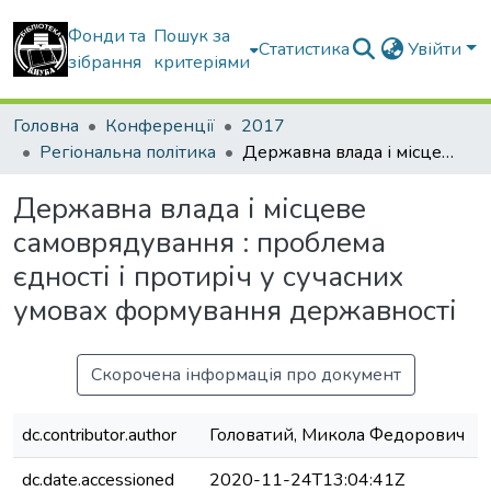
Фонди та
Пошук за
Статистика
Увійти
зібрання
критеріями
Головна
Конференції
2017
Регіональна політика
Державна влада і місцеве самоврядування : проблема єдності і протиріч у сучасних умовах формування державності
Державна влада і місцеве
самоврядування : проблема
єдності і протиріч у сучасних
умовах формування державності
Скорочена інформація про документ
dc.contributor.author
Головатий, Микола Федорович
dc.date.accessioned
2020-11-24T13:04:41Z