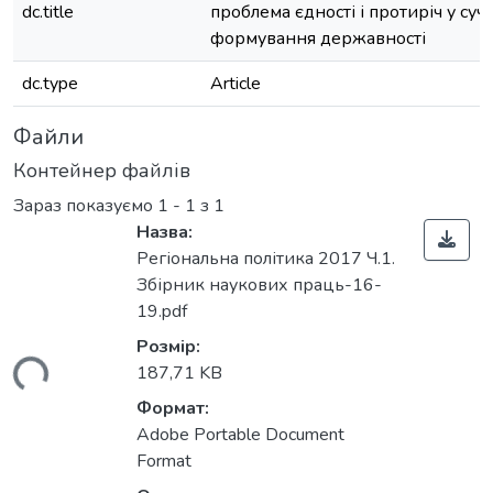
dc.title
проблема єдності і протиріч у су
формування державності
dc.type
Article
Файли
Контейнер файлів
Зараз показуємо
1 - 1 з 1
Назва:
Регіональна політика 2017 Ч.1.
Збірник наукових праць-16-
19.pdf
Розмір:
ться...
187,71 KB
Формат:
Adobe Portable Document
Format