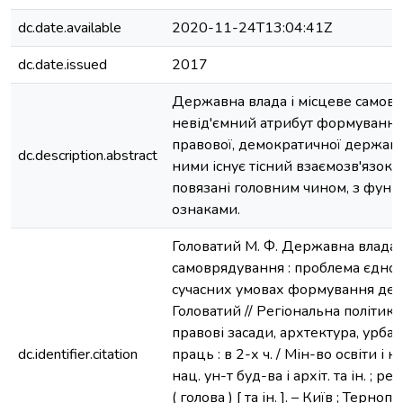
dc.date.available
2020-11-24T13:04:41Z
dc.date.issued
2017
Державна влада і місцеве самов
невід'ємний атрибут формування
правової, демократичної держав
dc.description.abstract
ними існує тісний взаємозв'язок т
повязані головним чином, з фун
ознаками.
Головатий М. Ф. Державна влада 
самоврядування : проблема єдност
сучасних умовах формування держ
Головатий // Регіональна політика :
правові засади, архтектура, урбані
dc.identifier.citation
праць : в 2-х ч. / Мін-во освіти і н
нац. ун-т буд-ва і архіт. та ін. ; ре
( голова ) [ та ін. ]. – Київ ; Терно