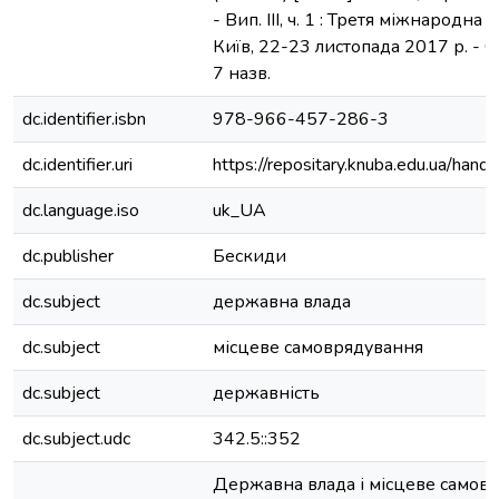
- Вип. ІІI, ч. 1 : Третя міжнародна 
Київ, 22-23 листопада 2017 р. - С. 
7 назв.
dc.identifier.isbn
978-966-457-286-3
dc.identifier.uri
https://repositary.knuba.edu.ua/h
dc.language.iso
uk_UA
dc.publisher
Бескиди
dc.subject
державна влада
dc.subject
місцеве самоврядування
dc.subject
державність
dc.subject.udc
342.5::352
Державна влада і місцеве самовр