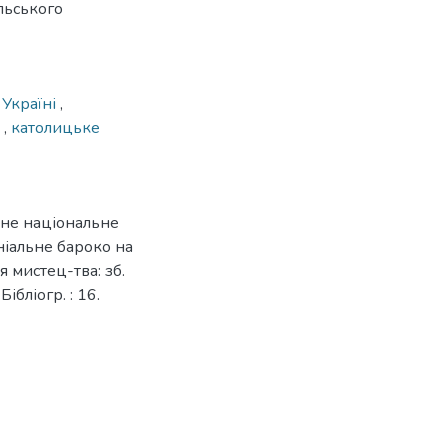
льського
 Україні
,
о
,
католицьке
вне національне
ніальне бароко на
я мистец-тва: зб.
Бібліогр. : 16.