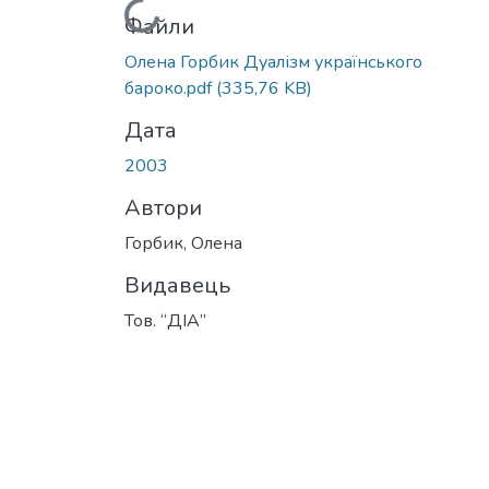
Вантажиться...
Файли
Олена Горбик Дуалізм українського
бароко.pdf
(335,76 KB)
Дата
2003
Автори
Горбик, Олена
Видавець
Тов. “ДІА”