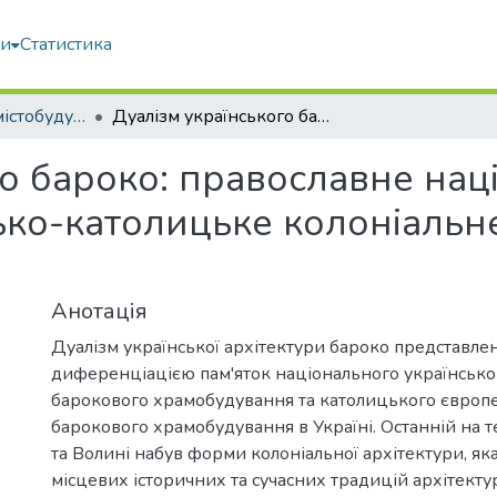
ми
Статистика
Архітектура та містобудування
Дуалізм українського бароко: православне національне українське бароко та європейсько-католицьке колоніальне бароко на території України
о бароко: православне нац
ько-католицьке колоніальн
Анотація
Дуалізм української архітектури бароко представле
диференціацією пам'яток національного українсько
барокового храмобудування та католицького європ
барокового храмобудування в Україні. Останній на 
та Волині набув форми колоніальної архітектури, як
місцевих історичних та сучасних традицій архітектур