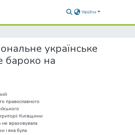
Увійти
іональне українське
е бароко на
ний
го православного
ейського
території Київщини
а не враховувала
и і яка була