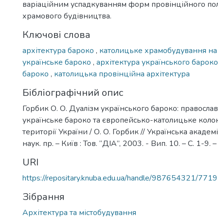
варіаційним успадкуванням форм провінційного по
храмового будівництва.
Ключові слова
архітектура бароко
,
католицьке храмобудування на
українське бароко
,
архітектура українського барок
бароко
,
католицька провінційна архітектура
Бібліографічний опис
Горбик О. О. Дуалізм українського бароко: правосла
українське бароко та європейсько-католицьке коло
території України / О. О. Горбик // Українська академі
наук. пр. – Київ : Тов. “ДІА”, 2003. - Вип. 10. – С. 1-9. – 
URI
https://repositary.knuba.edu.ua/handle/987654321/7719
Зібрання
Архітектура та містобудування