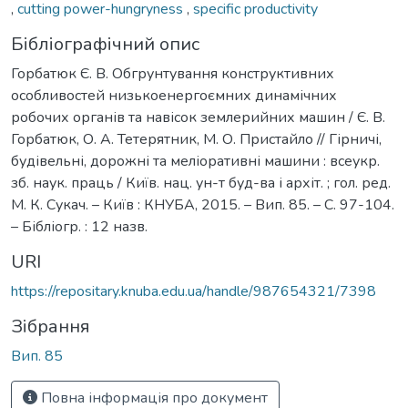
,
cutting power-hungryness
,
specific productivity
Бібліографічний опис
Горбатюк Є. В. Обгрунтування конструктивних
особливостей низькоенергоємних динамічних
робочих органів та навісок землерийних машин / Є. В.
Горбатюк, О. А. Тетерятник, М. О. Пристайло // Гірничі,
будівельні, дорожні та меліоративні машини : всеукр.
зб. наук. праць / Київ. нац. ун-т буд-ва і архіт. ; гол. ред.
М. К. Сукач. – Київ : КНУБА, 2015. – Вип. 85. – С. 97-104.
– Бібліогр. : 12 назв.
URI
https://repositary.knuba.edu.ua/handle/987654321/7398
Зібрання
Вип. 85
Повна інформація про документ