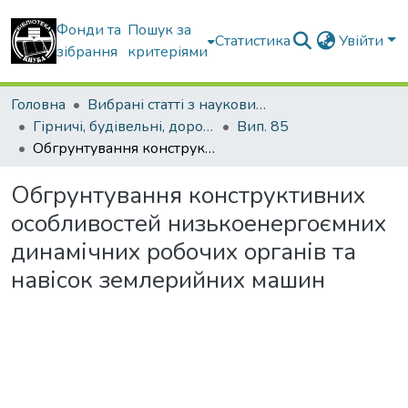
Фонди та
Пошук за
Статистика
Увійти
зібрання
критеріями
Головна
Вибрані статті з наукових збірників КНУБА
Гірничі, будівельні, дорожні та меліоративні машини
Вип. 85
Обгрунтування конструктивних особливостей низькоенергоємних динамічних робочих органів та навісок землерийних машин
Обгрунтування конструктивних
особливостей низькоенергоємних
динамічних робочих органів та
навісок землерийних машин