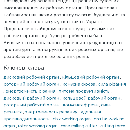
Розглядаються основні тенденції розвитку сучасних
високошвидкісних робочих органів. Проаналізовані
найпоширеніші шляхи розвитку сучасної будівельної та
землерийної техніки як у світі, так і в Україні.
Представлені найвідоміші конструкції динамічних
робочих органів, що були розроблені на базі
Київського національного університету будівництва і
архітектури та конструкції нових робочих органів, що
розроблялися протягом останніх років.
Ключові слова
дисковий робочий орган
,
кільцевий робочий орган
,
роторний робочий орган
,
конусна фреза
,
сила різання
,
енергоємність різання
,
питома продуктивність
,
дисковый рабочий орган
,
кольцевой рабочий орган
,
роторный рабочий орган
,
конусная фреза
,
сила
резания
,
энергоемкость резания
,
удельная
производительность
,
disk working organ
,
circular working
organ
,
rotor working organ
,
cone milling cutter
,
cutting force