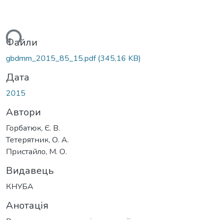
ься...
Файли
gbdmm_2015_85_15.pdf
(345,16 KB)
Дата
2015
Автори
Горбатюк, Є. В.
Тетерятник, О. А.
Пристайло, М. О.
Видавець
КНУБА
Анотація