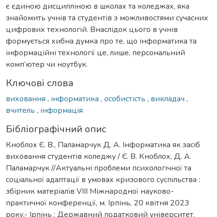
є єдиною дисципліною в школах та коледжах, яка
знайомить учнів та студентів з можливостями сучасних
цифрових технологій. Внаслідок цього в учнів
формується хибна думка про те, що інформатика та
інформаційні технології це, лише, персональний
комп‘ютер чи ноутбук.
Ключові слова
виховання
,
інформатика
,
особистість
,
викладач
,
вчитель
,
інформація
Бібліографічний опис
Кноблох Є. В., Паламарчук Д. А. Інформатика як засіб
виховання студентів коледжу / Є. В. Кноблох, Д. А.
Паламарчук //Актуальні проблеми психологічної та
соціальної адаптації в умовах кризового суспільства :
збірник матеріалів VІІІ Міжнародної науково-
практичної конференції, м. Ірпінь, 20 квітня 2023
року.- Ірпінь : Державний податковий університет,