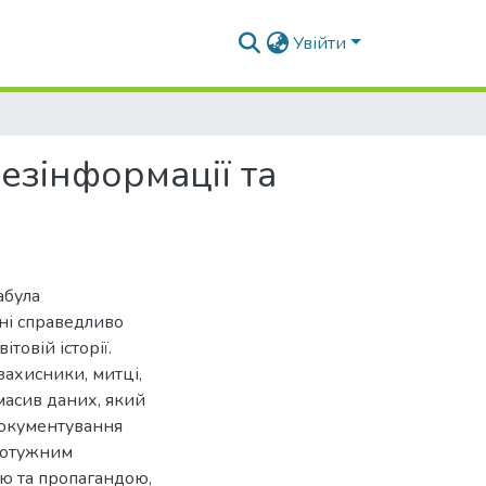
Увійти
езінформації та
абула
ні справедливо
товій історії.
захисники, митці,
масив даних, який
 документування
 потужним
ю та пропагандою,