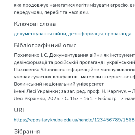
яка продовжує намагатися легітимізувати агресію, в
передумови, перебіг та наслідки.
Ключові слова
документування війни, дезінформація, пропаганда
Бібліографічний опис
Похиленко І. С. Документування війни як інструмент
дезінформації та російській пропаганді: український д
Похиленко //Зовнішнє інформаційне маніпулювання 
умовах сучасних конфліктів : матеріли інтернет-кон
Волинський національний університет
імені Лесі Українки ; за заг. ред. проф. Н. Карпчук. – 
Лесі Українки, 2025. - С. 157 - 161. - Бібліогр. : 7 назв
URI
https://repositary.knuba.edu.ua/handle/123456789/156
Зібрання