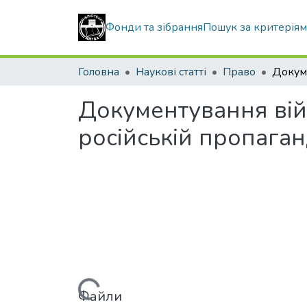
Фонди та зібрання
Пошук за критерія
Головна
Наукові статті
Право
Документування війн
російській пропаган
Файли