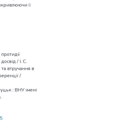
икривлюючи її
 протидії
освід / І. С.
та втручання в
ференції /
Луцьк : ВНУ імені
.
85