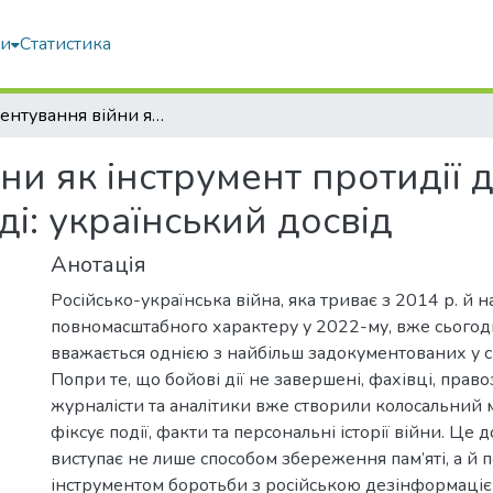
ми
Статистика
Документування війни як інструмент протидії дезінформації та російській пропаганді: український досвід
и як інструмент протидії д
ді: український досвід
Анотація
Російсько-українська війна, яка триває з 2014 р. й н
повномасштабного характеру у 2022-му, вже сьогод
вважається однією з найбільш задокументованих у сві
Попри те, що бойові дії не завершені, фахівці, право
журналісти та аналітики вже створили колосальний 
фіксує події, факти та персональні історії війни. Це
виступає не лише способом збереження пам’яті, а й
інструментом боротьби з російською дезінформаціє